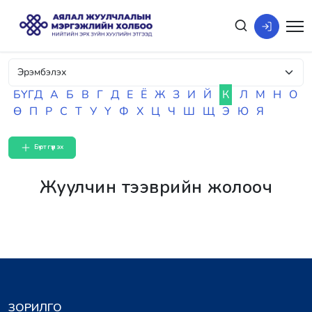
БҮГД
А
Б
В
Г
Д
Е
Ё
Ж
З
И
Й
К
Л
М
Н
О
Ө
П
Р
С
Т
У
Ү
Ф
Х
Ц
Ч
Ш
Щ
Э
Ю
Я
Бүртгүүлэх
Жуулчин тээврийн жолооч
ЗОРИЛГО