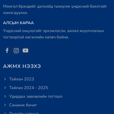
Монгол брэндийг дэлхийд таниулж үндэсний баялгийг
нэмэгдүүлнэ.
АЛСЫН ХАРАА
Үндэсний онцлогийг эрхэмлэсэн, аялал жуулчлалын
тогтвортой хөгжлийн хөтөч байна.
АЖМХ НЭЗХЭ
Тайлан 2023
Тайлан 2024 - 2025
Удирдах зөвлөлийн тогтоол
Санамж бичиг
Онлайн сэтгүүл