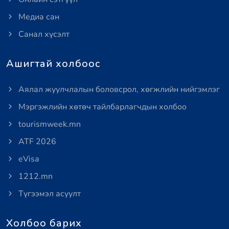
Медиа сан
Санал хүсэлт
Ашигтай холбоос
Аялал жуулчлалын боловсрол, хөгжлийн нийгэмлэг
Мэргэжлийн хөтөч тайлбарлагчдын холбоо
tourismweek.mn
ATF 2026
eVisa
1212.mn
Түгээмэл асуулт
Холбоо барих