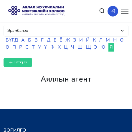
БҮГД
А
Б
В
Г
Д
Е
Ё
Ж
З
И
Й
К
Л
М
Н
О
Ө
П
Р
С
Т
У
Ү
Ф
Х
Ц
Ч
Ш
Щ
Э
Ю
Я
Бүртгүүлэх
Аяллын агент
ЗОРИЛГО