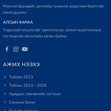
Монгол брэндийг дэлхийд таниулж үндэсний баялгийг
нэмэгдүүлнэ.
АЛСЫН ХАРАА
Үндэсний онцлогийг эрхэмлэсэн, аялал жуулчлалын
тогтвортой хөгжлийн хөтөч байна.
АЖМХ НЭЗХЭ
Тайлан 2023
Тайлан 2024 - 2025
Удирдах зөвлөлийн тогтоол
Санамж бичиг
Онлайн сэтгүүл