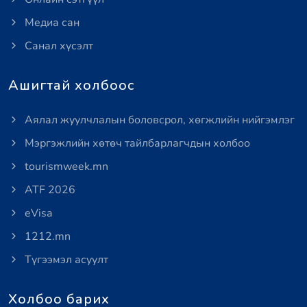
Медиа сан
Санал хүсэлт
Ашигтай холбоос
Аялал жуулчлалын боловсрол, хөгжлийн нийгэмлэг
Мэргэжлийн хөтөч тайлбарлагчдын холбоо
tourismweek.mn
ATF 2026
eVisa
1212.mn
Түгээмэл асуулт
Холбоо барих