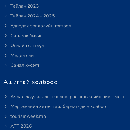
Тайлан 2023
Тайлан 2024 - 2025
Удирдах зөвлөлийн тогтоол
Санамж бичиг
Онлайн сэтгүүл
Медиа сан
Санал хүсэлт
Ашигтай холбоос
Аялал жуулчлалын боловсрол, хөгжлийн нийгэмлэг
Мэргэжлийн хөтөч тайлбарлагчдын холбоо
tourismweek.mn
ATF 2026