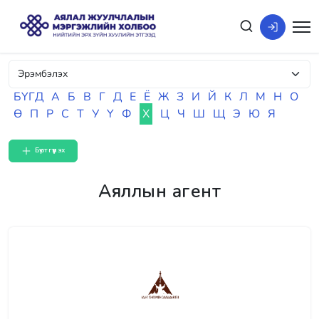
БҮГД
А
Б
В
Г
Д
Е
Ё
Ж
З
И
Й
К
Л
М
Н
О
Ө
П
Р
С
Т
У
Ү
Ф
Х
Ц
Ч
Ш
Щ
Э
Ю
Я
Бүртгүүлэх
Аяллын агент