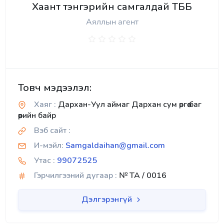
Хаант тэнгэрийн самгалдай ТББ
Аяллын агент
Товч мэдээлэл:
Хаяг :
Дархан-Уул аймаг Дархан сум өргөө баг
өөрийн байр
Вэб сайт :
И-мэйл:
Samgaldaihan@gmail.com
Утас :
99072525
Гэрчилгээний дугаар :
№ TA / 0016
Дэлгэрэнгүй