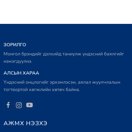
ЗОРИЛГО
Монгол брэндийг дэлхийд таниулж үндэсний баялгийг
нэмэгдүүлнэ.
АЛСЫН ХАРАА
Үндэсний онцлогийг эрхэмлэсэн, аялал жуулчлалын
тогтвортой хөгжлийн хөтөч байна.
АЖМХ НЭЗХЭ