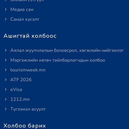
Медиа сан
Санал хүсэлт
Ашигтай холбоос
Аялал жуулчлалын боловсрол, хөгжлийн нийгэмлэг
Мэргэжлийн хөтөч тайлбарлагчдын холбоо
tourismweek.mn
ATF 2026
eVisa
1212.mn
Түгээмэл асуулт
Холбоо барих