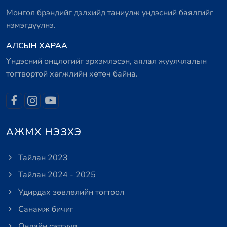
Монгол брэндийг дэлхийд таниулж үндэсний баялгийг
нэмэгдүүлнэ.
АЛСЫН ХАРАА
Үндэсний онцлогийг эрхэмлэсэн, аялал жуулчлалын
тогтвортой хөгжлийн хөтөч байна.
АЖМХ НЭЗХЭ
Тайлан 2023
Тайлан 2024 - 2025
Удирдах зөвлөлийн тогтоол
Санамж бичиг
Онлайн сэтгүүл