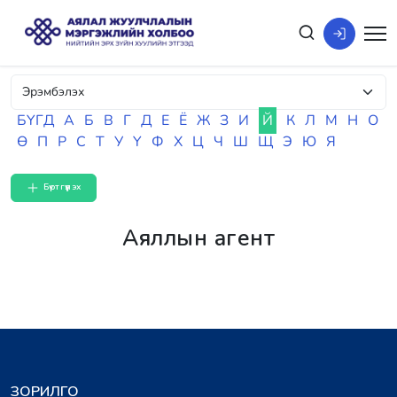
БҮГД
А
Б
В
Г
Д
Е
Ё
Ж
З
И
Й
К
Л
М
Н
О
Ө
П
Р
С
Т
У
Ү
Ф
Х
Ц
Ч
Ш
Щ
Э
Ю
Я
Бүртгүүлэх
Аяллын агент
ЗОРИЛГО