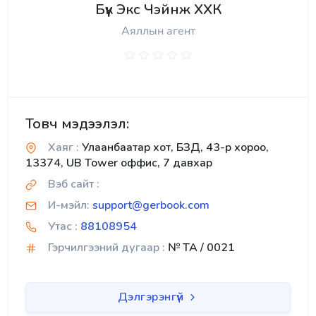
Бүүк Экс Чэйнж ХХК
Аяллын агент
Товч мэдээлэл:
Хаяг :
Улаанбаатар хот, БЗД, 43-р хороо,
13374, UB Tower оффис, 7 давхар
Вэб сайт :
И-мэйл:
support@gerbook.com
Утас :
88108954
Гэрчилгээний дугаар :
№ TA / 0021
Дэлгэрэнгүй