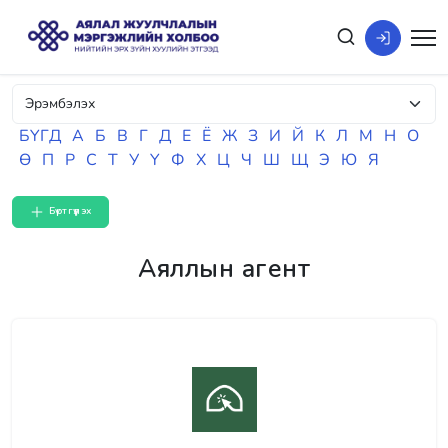
БҮГД
А
Б
В
Г
Д
Е
Ё
Ж
З
И
Й
К
Л
М
Н
О
Ө
П
Р
С
Т
У
Ү
Ф
Х
Ц
Ч
Ш
Щ
Э
Ю
Я
Бүртгүүлэх
Аяллын агент