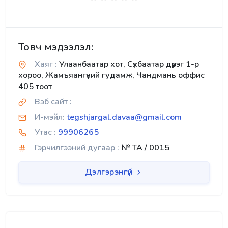
Товч мэдээлэл:
Хаяг :
Улаанбаатар хот, Сүхбаатар дүүрэг 1-р
хороо, Жамъяангүний гудамж, Чандмань оффис
405 тоот
Вэб сайт :
И-мэйл:
tegshjargal.davaa@gmail.com
Утас :
99906265
Гэрчилгээний дугаар :
№ TA / 0015
Дэлгэрэнгүй