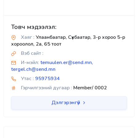
Товч мэдээлэл:
Хаяг :
Улаанбаатар, Сүхбаатар, 3-р хороо 5-р
хороолол, 2а, 65 тоот
Вэб сайт :
И-мэйл:
temuulen.er@send.mn,
tergel.ch@send.mn
Утас :
95975934
Гэрчилгээний дугаар :
Member/ 0002
Дэлгэрэнгүй