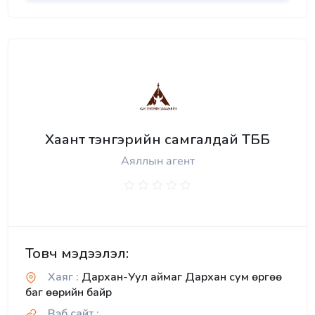
Хаант тэнгэрийн самгалдай ТББ
Аяллын агент
Товч мэдээлэл:
Хаяг :
Дархан-Уул аймаг Дархан сум өргөө
баг өөрийн байр
Вэб сайт :