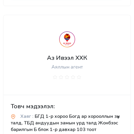
Аз Ивээл ХХК
Аяллын агент
Товч мэдээлэл:
Хаяг :
БГД 1-р хороо Богд ар хорооллын зүүн
талд, ТБД андуудын замын урд талд Жонбээс
барилгын Б блок 1-р давхар 103 тоот