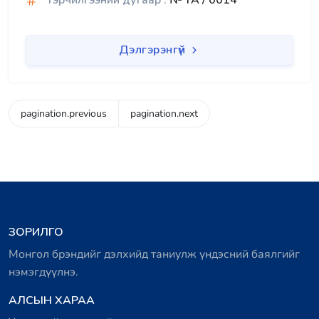
Гэрчилгээний дугаар :
№ TA / 0014
Дэлгэрэнгүй
pagination.previous
pagination.next
ЗОРИЛГО
Монгол брэндийг дэлхийд таниулж үндэсний баялгийг
нэмэгдүүлнэ.
АЛСЫН ХАРАА