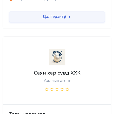
Дэлгэрэнгүй
Саян хар сувд ХХК
Аяллын агент