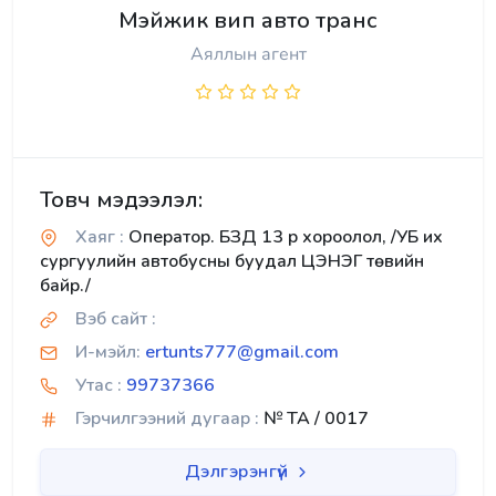
Мэйжик вип авто транс
Аяллын агент
Товч мэдээлэл:
Хаяг :
Оператор. БЗД 13 р хороолол, /УБ их
сургуулийн автобусны буудал ЦЭНЭГ төвийн
байр./
Вэб сайт :
И-мэйл:
ertunts777@gmail.com
Утас :
99737366
Гэрчилгээний дугаар :
№ TA / 0017
Дэлгэрэнгүй