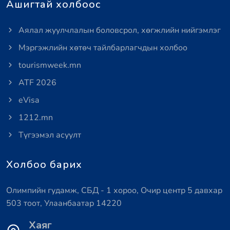
Ашигтай холбоос
Аялал жуулчлалын боловсрол, хөгжлийн нийгэмлэг
Мэргэжлийн хөтөч тайлбарлагчдын холбоо
tourismweek.mn
ATF 2026
eVisa
1212.mn
Түгээмэл асуулт
Холбоо барих
Олимпийн гудамж, СБД - 1 хороо, Очир центр 5 давхар
503 тоот, Улаанбаатар 14220
Хаяг