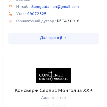
И-мэйл:
Samgaldaihan@gmail.com
Утас :
99072525
Гэрчилгээний дугаар :
№ TA / 0016
Дэлгэрэнгүй
Консьерж Сервис Монголиа ХХК
Аяллын агент