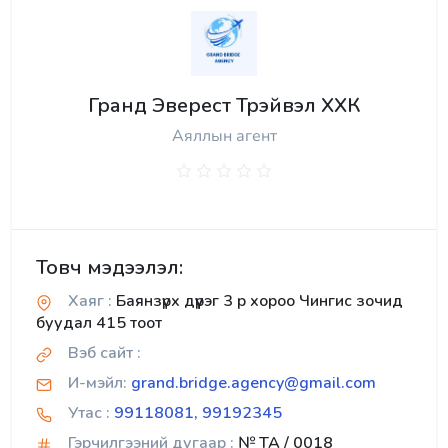
Гранд Эверест Трэйвэл ХХК
Аяллын агент
Товч мэдээлэл:
Хаяг :
Баянзүрх дүүрэг 3 р хороо Чингис зочид
буудал 415 тоот
Вэб сайт :
И-мэйл:
grand.bridge.agency@gmail.com
Утас :
99118081, 99192345
Гэрчилгээний дугаар :
№ TA / 0018