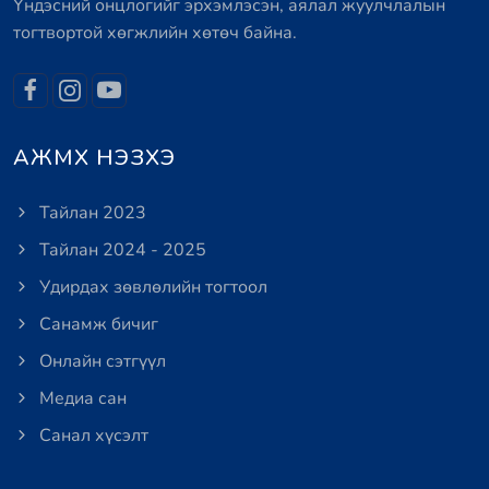
Үндэсний онцлогийг эрхэмлэсэн, аялал жуулчлалын
тогтвортой хөгжлийн хөтөч байна.
АЖМХ НЭЗХЭ
Тайлан 2023
Тайлан 2024 - 2025
Удирдах зөвлөлийн тогтоол
Санамж бичиг
Онлайн сэтгүүл
Медиа сан
Санал хүсэлт