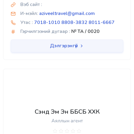
Вэб сайт :
И-мэйл:
aziveeltravel@gmail.com
Утас :
7018-1010 8808-3832 8011-6667
Гэрчилгээний дугаар :
№ TA / 0020
Дэлгэрэнгүй
Сэнд Эм Эн ББСБ ХХК
Аяллын агент