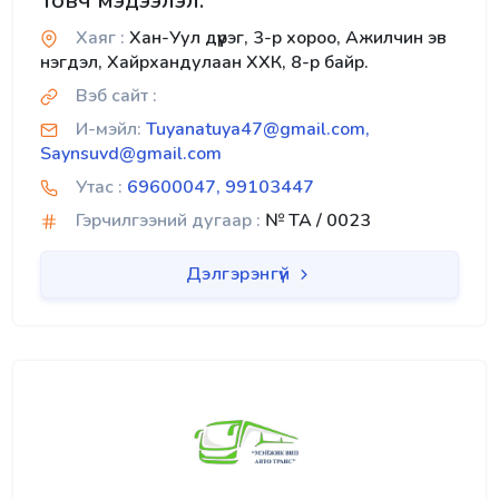
Товч мэдээлэл:
Хаяг :
Хан-Уул дүүрэг, 3-р хороо, Ажилчин эв
нэгдэл, Хайрхандулаан ХХК, 8-р байр.
Вэб сайт :
И-мэйл:
Tuyanatuya47@gmail.com,
Saynsuvd@gmail.com
Утас :
69600047, 99103447
Гэрчилгээний дугаар :
№ TA / 0023
Дэлгэрэнгүй