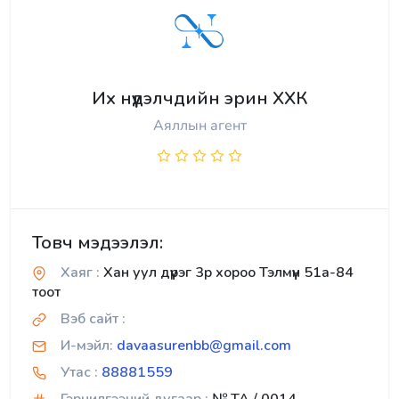
Их нүүдэлчдийн эрин ХХК
Аяллын агент
Товч мэдээлэл:
Хаяг :
Хан уул дүүрэг 3р хороо Тэлмүүн 51а-84
тоот
Вэб сайт :
И-мэйл:
davaasurenbb@gmail.com
Утас :
88881559