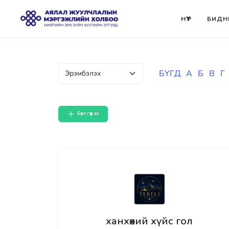
НҮҮР
БИДН
БҮГД
А
Б
В
Г
Бүртгүүлэх
ханхөхий хүйс гол