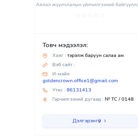
Аялал жуулчлалын үйлчилгээний байгуулл
Товч мэдээлэл:
Хаяг :
тэрэлж баруун салаа ам
Вэб сайт :
И-мэйл:
goldencrown.office1@gmail.com
Утас :
86131413
Гэрчилгээний дугаар :
№ TC / 0148
Дэлгэрэнгүй