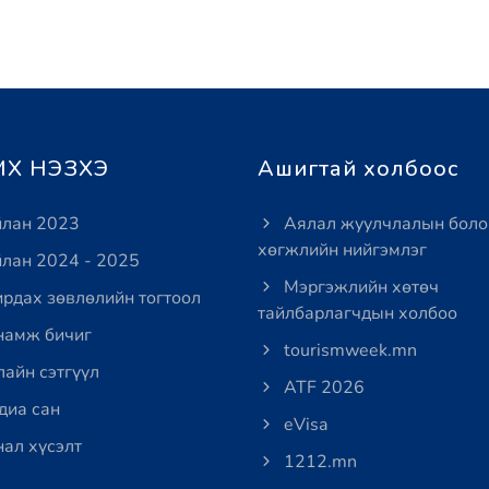
Х НЭЗХЭ
Ашигтай холбоос
лан 2023
Аялал жуулчлалын боло
хөгжлийн нийгэмлэг
лан 2024 - 2025
Мэргэжлийн хөтөч
рдах зөвлөлийн тогтоол
тайлбарлагчдын холбоо
амж бичиг
tourismweek.mn
айн сэтгүүл
ATF 2026
иа сан
eVisa
ал хүсэлт
1212.mn