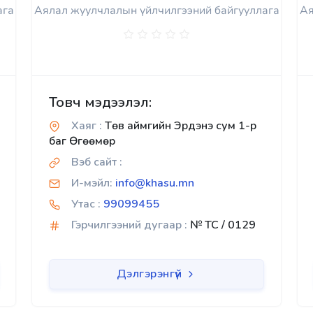
ага
Аялал жуулчлалын үйлчилгээний байгууллага
Ая
Товч мэдээлэл:
Хаяг :
Төв аймгийн Эрдэнэ сум 1-р
баг Өгөөмөр
Вэб сайт :
И-мэйл:
info@khasu.mn
Утас :
99099455
Гэрчилгээний дугаар :
№ TC / 0129
Дэлгэрэнгүй