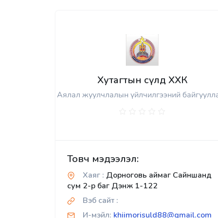
Хутагтын сүлд ХХК
Аялал жуулчлалын үйлчилгээний байгуулл
Товч мэдээлэл:
Хаяг :
Дорноговь аймаг Сайншанд
сум 2-р баг Дэнж 1-122
Вэб сайт :
И-мэйл:
khiimorisuld88@gmail.com