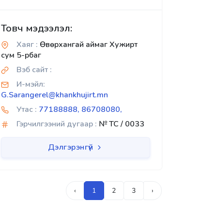
Товч мэдээлэл:
Хаяг :
Өвөрхангай аймаг Хужирт
сум 5-рбаг
Вэб сайт :
И-мэйл:
G.Sarangerel@khankhujirt.mn
Утас :
77188888, 86708080,
Гэрчилгээний дугаар :
№ TC / 0033
Дэлгэрэнгүй
‹
1
2
3
›