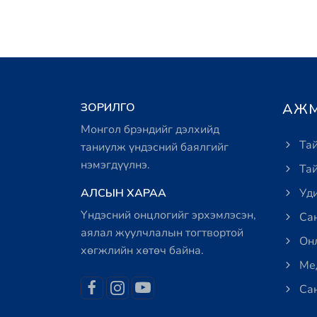
ЗОРИЛГО
АЖМ
Монгол брэндийг дэлхийд
Тай
таниулж үндэсний баялгийг
нэмэгдүүлнэ.
Тай
АЛСЫН ХАРАА
Уди
Үндэсний онцлогийг эрхэмлэсэн,
Сан
аялал жуулчлалын тогтвортой
Онл
хөгжлийн хөтөч байна.
Мед
Сан