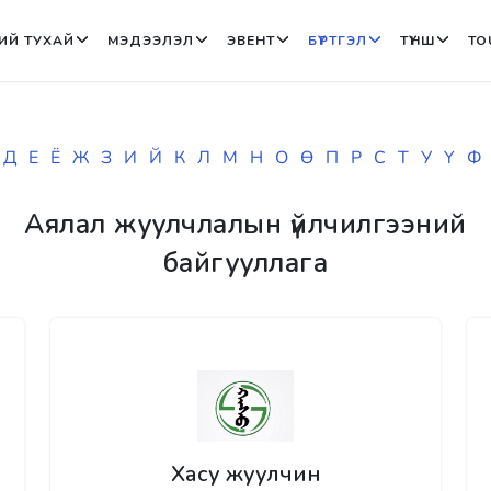
ИЙ ТУХАЙ
МЭДЭЭЛЭЛ
ЭВЕНТ
БҮРТГЭЛ
ТҮНШ
TO
Д
Е
Ё
Ж
З
И
Й
К
Л
М
Н
О
Ө
П
Р
С
Т
У
Ү
Ф
Аялал жуулчлалын үйлчилгээний
байгууллага
Хасу жуулчин