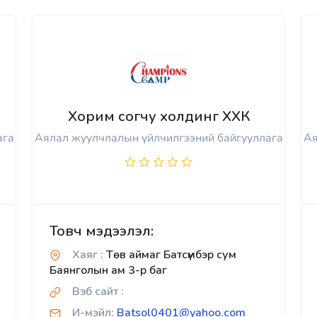
Хорим согчу холдинг ХХК
ага
Аялал жуулчлалын үйлчилгээний байгууллага
Ая
Товч мэдээлэл:
Хаяг :
Төв аймаг Батсүмбэр сум
Баянголын ам 3-р баг
Вэб сайт :
И-мэйл:
Batsol0401@yahoo.com