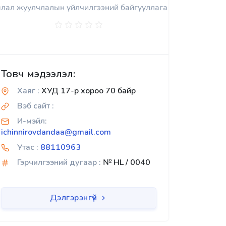
лал жуулчлалын үйлчилгээний байгууллага
Товч мэдээлэл:
Хаяг :
ХУД 17-р хороо 70 байр
Вэб сайт :
И-мэйл:
ichinnirovdandaa@gmail.com
Утас :
88110963
Гэрчилгээний дугаар :
№ HL / 0040
Дэлгэрэнгүй