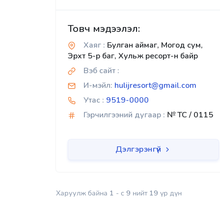
Товч мэдээлэл:
Хаяг :
Булган аймаг, Могод сум,
Эрхт 5-р баг, Хульж ресорт-н байр
Вэб сайт :
И-мэйл:
hulijresort@gmail.com
Утас :
9519-0000
Гэрчилгээний дугаар :
№ TC / 0115
Дэлгэрэнгүй
Харуулж байна
1
- с
9
нийт
19
үр дүн