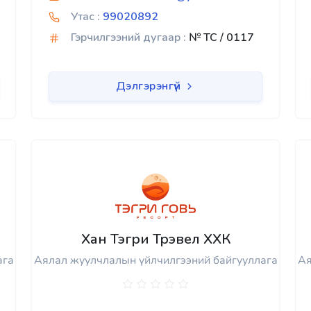
Утас :
99020892
Гэрчилгээний дугаар :
№ TC / 0117
Дэлгэрэнгүй
Хан Тэгри Трэвел ХХК
ага
Аялал жуулчлалын үйлчилгээний байгууллага
Ая