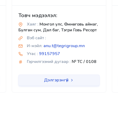
Товч мэдээлэл:
Хаяг :
Монгол улс, Өмнөговь аймаг,
Булган сум, Дал баг, Тэгри Говь Ресорт
Вэб сайт :
И-мэйл:
anu.t@tegrigroup.mn
Утас :
99157957
Гэрчилгээний дугаар :
№ TC / 0108
Дэлгэрэнгүй