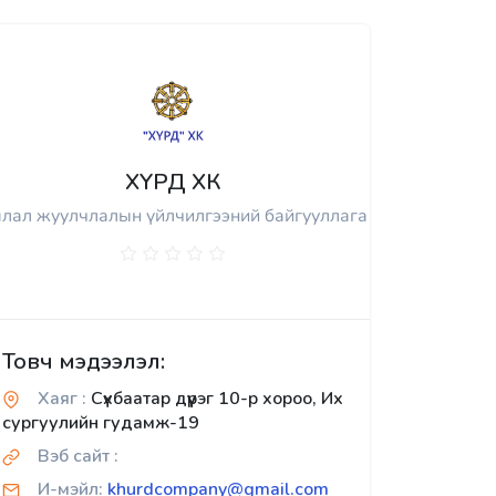
ХҮРД ХК
лал жуулчлалын үйлчилгээний байгууллага
Товч мэдээлэл:
Хаяг :
Сүхбаатар дүүрэг 10-р хороо, Их
сургуулийн гудамж-19
Вэб сайт :
И-мэйл:
khurdcompany@gmail.com