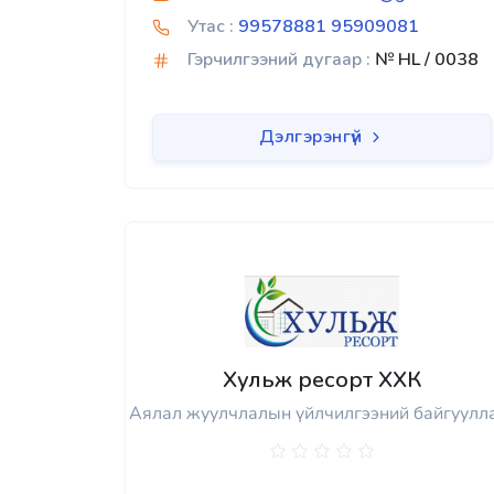
Утас :
99578881 95909081
Гэрчилгээний дугаар :
№ HL / 0038
Дэлгэрэнгүй
Хульж ресорт ХХК
Аялал жуулчлалын үйлчилгээний байгуулл