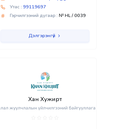
Утас :
99119697
Гэрчилгээний дугаар :
№ HL / 0039
Дэлгэрэнгүй
Хан Хужирт
лал жуулчлалын үйлчилгээний байгууллага