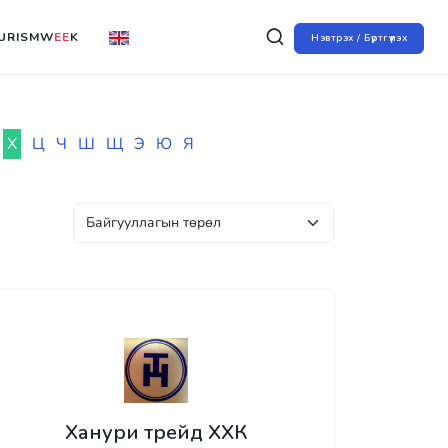
URISMW
EE
K
Нэвтрэх / Бүртгүүлэх
Х
Ц
Ч
Ш
Щ
Э
Ю
Я
Ханури трейд ХХК