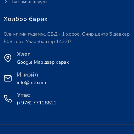
Түгээмэл асуулт
Холбоо барих
Олимпийн гудамж, СБД - 1 хороо, Очир центр 5 давхар
503 тоот, Улаанбаатар 14220
Хаяг
Google Map дээр харах
И-мэйл
info@mto.mn
Утас
(+976) 77128822