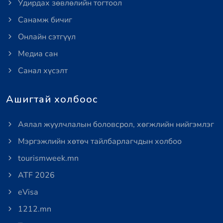
Удирдах зөвлөлийн тогтоол
Санамж бичиг
Онлайн сэтгүүл
Медиа сан
Санал хүсэлт
Ашигтай холбоос
Аялал жуулчлалын боловсрол, хөгжлийн нийгэмлэг
Мэргэжлийн хөтөч тайлбарлагчдын холбоо
tourismweek.mn
ATF 2026
eVisa
1212.mn