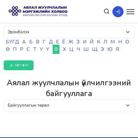
БҮГД
А
Б
В
Г
Д
Е
Ё
Ж
З
И
Й
К
Л
М
Н
О
Ө
П
Р
С
Т
У
Ү
Ф
Х
Ц
Ч
Ш
Щ
Э
Ю
Я
Бүртгүүлэх
Аялал жуулчлалын үйлчилгээний
байгууллага