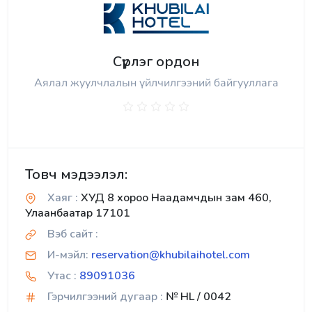
Сүрлэг ордон
Аялал жуулчлалын үйлчилгээний байгууллага
Товч мэдээлэл:
Хаяг :
ХУД 8 хороо Наадамчдын зам 460,
Улаанбаатар 17101
Вэб сайт :
И-мэйл:
reservation@khubilaihotel.com
Утас :
89091036
Гэрчилгээний дугаар :
№ HL / 0042