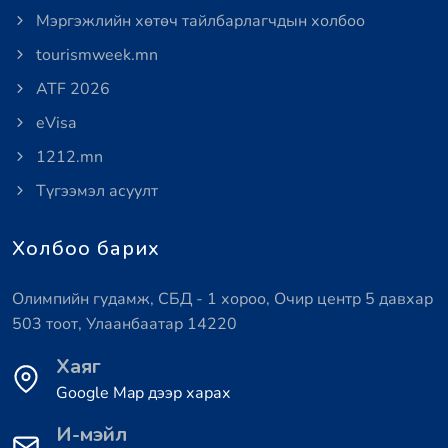
Мэргэжлийн хөтөч тайлбарлагчдын холбоо
tourismweek.mn
ATF 2026
eVisa
1212.mn
Түгээмэл асуулт
Холбоо барих
Олимпийн гудамж, СБД - 1 хороо, Очир центр 5 давхар
503 тоот, Улаанбаатар 14220
Хаяг
Google Map дээр харах
И-мэйл