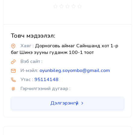
Товч мэдээлэл:
Хаяг :
Дорноговь аймаг Сайншанд хот 1-р
баг Шинэ зууны гудамж 100-1 тоот
Вэб сайт :
И-мэйл:
oyunbileg.soyombo@gmail.com
Утас :
95114148
Гэрчилгээний дугаар :
Дэлгэрэнгүй