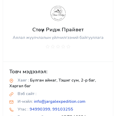
Стөүн Ридж Прайвет
Аялал жуулчлалын үйлчилгээний байгууллага
Товч мэдээлэл:
Хаяг :
Булган аймаг, Тэшиг сум, 2-р баг,
Харгал баг
Вэб сайт :
И-мэйл:
info@jargalexpedition.com
Утас :
94990399, 99103255