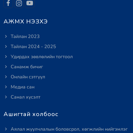
АЖМХ НЭЗХЭ
Тайлан 2023
Тайлан 2024 - 2025
Удирдах зөвлөлийн тогтоол
Санамж бичиг
Онлайн сэтгүүл
Медиа сан
Санал хүсэлт
Ашигтай холбоос
Аялал жуулчлалын боловсрол, хөгжлийн нийгэмлэг