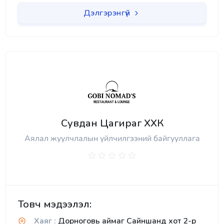
Дэлгэрэнгүй
Сувдан Цагираг ХХК
Аялал жуулчлалын үйлчилгээний байгууллага
Товч мэдээлэл:
Хаяг :
Дорноговь аймаг Сайншанд хот 2-р