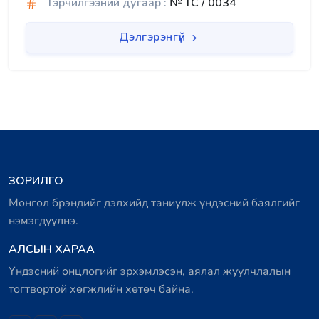
Гэрчилгээний дугаар :
№ TC / 0034
Дэлгэрэнгүй
ЗОРИЛГО
Монгол брэндийг дэлхийд таниулж үндэсний баялгийг
нэмэгдүүлнэ.
АЛСЫН ХАРАА
Үндэсний онцлогийг эрхэмлэсэн, аялал жуулчлалын
тогтвортой хөгжлийн хөтөч байна.