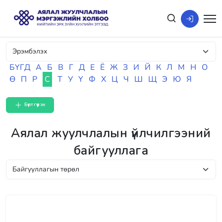
БҮГД
А
Б
В
Г
Д
Е
Ё
Ж
З
И
Й
К
Л
М
Н
О
Ө
П
Р
С
Т
У
Ү
Ф
Х
Ц
Ч
Ш
Щ
Э
Ю
Я
Бүртгүүлэх
Аялал жуулчлалын үйлчилгээний
байгууллага