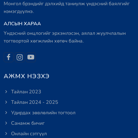
Монгол брэндийг дэлхийд таниулж үндэсний баялгийг
нэмэгдүүлнэ.
АЛСЫН ХАРАА
Үндэсний онцлогийг эрхэмлэсэн, аялал жуулчлалын
тогтвортой хөгжлийн хөтөч байна.
АЖМХ НЭЗХЭ
Тайлан 2023
Тайлан 2024 - 2025
Удирдах зөвлөлийн тогтоол
Санамж бичиг
Онлайн сэтгүүл