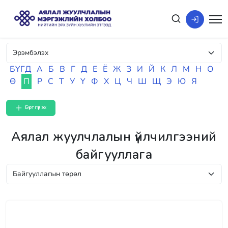
БҮГД
А
Б
В
Г
Д
Е
Ё
Ж
З
И
Й
К
Л
М
Н
О
Ө
П
Р
С
Т
У
Ү
Ф
Х
Ц
Ч
Ш
Щ
Э
Ю
Я
Бүртгүүлэх
Аялал жуулчлалын үйлчилгээний
байгууллага