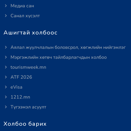
Медиа сан
Санал хүсэлт
Ашигтай холбоос
Аялал жуулчлалын боловсрол, хөгжлийн нийгэмлэг
Мэргэжлийн хөтөч тайлбарлагчдын холбоо
tourismweek.mn
ATF 2026
eVisa
1212.mn
Түгээмэл асуулт
Холбоо барих