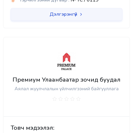
Гэрчилгээний дугаар :
№ TC / 0119
Дэлгэрэнгүй
Премиум Улаанбаатар зочид буудал
Аялал жуулчлалын үйлчилгээний байгууллага
Товч мэдээлэл: