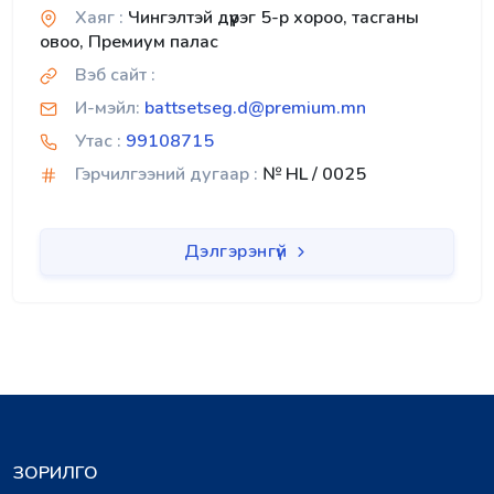
Хаяг :
Чингэлтэй дүүрэг 5-р хороо, тасганы
овоо, Премиум палас
Вэб сайт :
И-мэйл:
battsetseg.d@premium.mn
Утас :
99108715
Гэрчилгээний дугаар :
№ HL / 0025
Дэлгэрэнгүй
ЗОРИЛГО