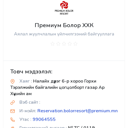
Премиум Болор ХХК
Аялал жуулчлалын үйлчилгээний байгууллага
Товч мэдээлэл:
Хаяг :
Налайх дүүрэг 6-р хороо Горхи
Тэрэлжийн байгалийн цогцолборт газар Ар
Хүүшийн ам
Вэб сайт :
И-мэйл:
Reservation.bolorresort@premium.mn
Утас :
99064555