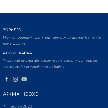
ЗОРИЛГО
Монгол брэндийг дэлхийд таниулж үндэсний баялгийг
нэмэгдүүлнэ.
АЛСЫН ХАРАА
Үндэсний онцлогийг эрхэмлэсэн, аялал жуулчлалын
тогтвортой хөгжлийн хөтөч байна.
АЖМХ НЭЗХЭ
Тайлан 2023