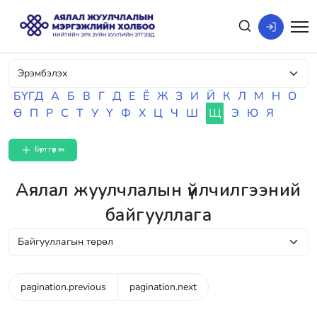
БҮГД
А
Б
В
Г
Д
Е
Ё
Ж
З
И
Й
К
Л
М
Н
О
Ө
П
Р
С
Т
У
Ү
Ф
Х
Ц
Ч
Ш
Щ
Э
Ю
Я
Бүртгүүлэх
Аялал жуулчлалын үйлчилгээний
байгууллага
pagination.previous
pagination.next