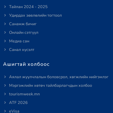
Тайлан 2024 - 2025
Удирдах зөвлөлийн тогтоол
Санамж бичиг
Онлайн сэтгүүл
Медиа сан
Санал хүсэлт
Ашигтай холбоос
Аялал жуулчлалын боловсрол, хөгжлийн нийгэмлэг
Мэргэжлийн хөтөч тайлбарлагчдын холбоо
tourismweek.mn
ATF 2026
eVisa