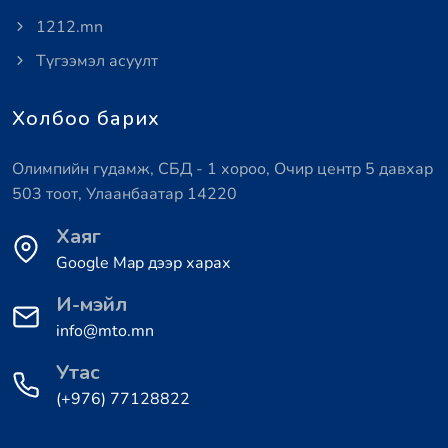
1212.mn
Түгээмэл асуулт
Холбоо барих
Олимпийн гудамж, СБД - 1 хороо, Очир центр 5 давхар
503 тоот, Улаанбаатар 14220
Хаяг
Google Map дээр харах
И-мэйл
info@mto.mn
Утас
(+976) 77128822