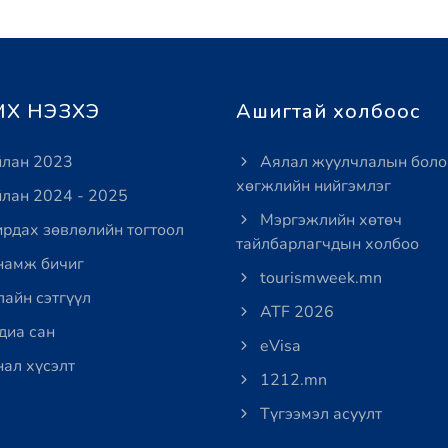
Х НЭЗХЭ
Ашигтай холбоос
лан 2023
Аялал жуулчлалын боло
хөгжлийн нийгэмлэг
лан 2024 - 2025
Мэргэжлийн хөтөч
рдах зөвлөлийн тогтоол
тайлбарлагчдын холбоо
амж бичиг
tourismweek.mn
айн сэтгүүл
ATF 2026
иа сан
eVisa
ал хүсэлт
1212.mn
Түгээмэл асуулт