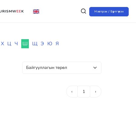
URISMW
EE
K
Нэвтрэх / Бүртгүүлэх
Х
Ц
Ч
Ш
Щ
Э
Ю
Я
‹
1
›