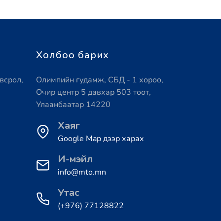
Холбоо барих
всрол,
Олимпийн гудамж, СБД - 1 хороо,
Очир центр 5 давхар 503 тоот,
Улаанбаатар 14220
Хаяг
Google Map дээр харах
И-мэйл
info@mto.mn
Утас
(+976) 77128822