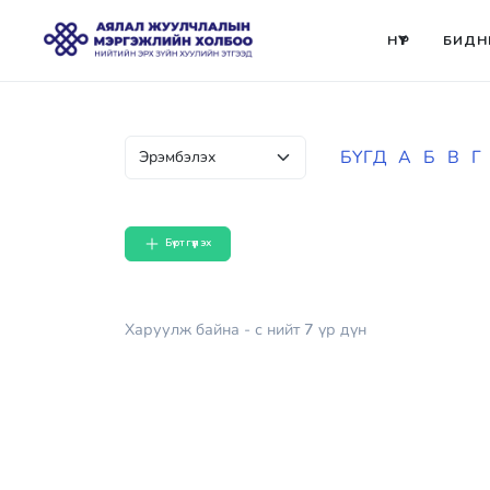
НҮҮР
БИДН
БҮГД
А
Б
В
Г
Бүртгүүлэх
Харуулж байна
- с
нийт
7
үр дүн