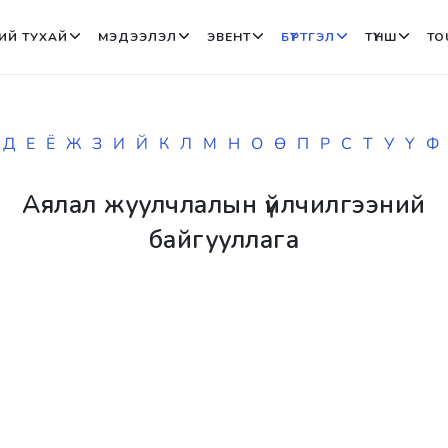
ИЙ ТУХАЙ
МЭДЭЭЛЭЛ
ЭВЕНТ
БҮРТГЭЛ
ТҮНШ
TO
Д
Е
Ё
Ж
З
И
Й
К
Л
М
Н
О
Ө
П
Р
С
Т
У
Ү
Ф
Аялал жуулчлалын үйлчилгээний
байгууллага