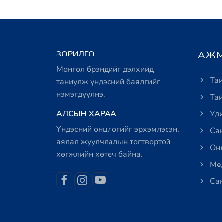
ЗОРИЛГО
АЖМ
Монгол брэндийг дэлхийд
Тай
таниулж үндэсний баялгийг
нэмэгдүүлнэ.
Тай
АЛСЫН ХАРАА
Уди
Үндэсний онцлогийг эрхэмлэсэн,
Сан
аялал жуулчлалын тогтвортой
Онл
хөгжлийн хөтөч байна.
Мед
Сан