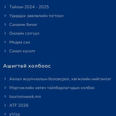
Тайлан 2024 - 2025
Удирдах зөвлөлийн тогтоол
Санамж бичиг
Онлайн сэтгүүл
Медиа сан
Санал хүсэлт
Ашигтай холбоос
Аялал жуулчлалын боловсрол, хөгжлийн нийгэмлэг
Мэргэжлийн хөтөч тайлбарлагчдын холбоо
tourismweek.mn
ATF 2026
eVisa