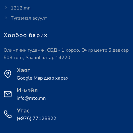
1212.mn
Түгээмэл асуулт
Холбоо барих
Олимпийн гудамж, СБД - 1 хороо, Очир центр 5 давхар
503 тоот, Улаанбаатар 14220
Хаяг
Google Map дээр харах
И-мэйл
info@mto.mn
Утас
(+976) 77128822