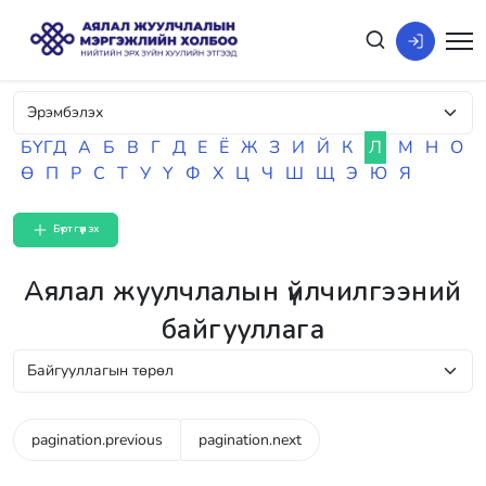
БҮГД
А
Б
В
Г
Д
Е
Ё
Ж
З
И
Й
К
Л
М
Н
О
Ө
П
Р
С
Т
У
Ү
Ф
Х
Ц
Ч
Ш
Щ
Э
Ю
Я
Бүртгүүлэх
Аялал жуулчлалын үйлчилгээний
байгууллага
pagination.previous
pagination.next