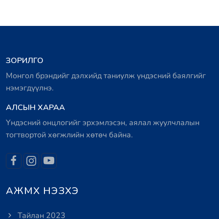
ЗОРИЛГО
Монгол брэндийг дэлхийд таниулж үндэсний баялгийг
нэмэгдүүлнэ.
АЛСЫН ХАРАА
Үндэсний онцлогийг эрхэмлэсэн, аялал жуулчлалын
тогтвортой хөгжлийн хөтөч байна.
АЖМХ НЭЗХЭ
Тайлан 2023