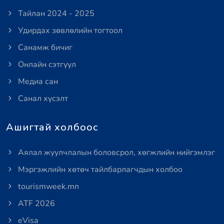
Тайлан 2024 - 2025
Удирдах зөвлөлийн тогтоол
Санамж бичиг
Онлайн сэтгүүл
Медиа сан
Санал хүсэлт
Ашигтай холбоос
Аялал жуулчлалын боловсрол, хөгжлийн нийгэмлэг
Мэргэжлийн хөтөч тайлбарлагчдын холбоо
tourismweek.mn
ATF 2026
eVisa