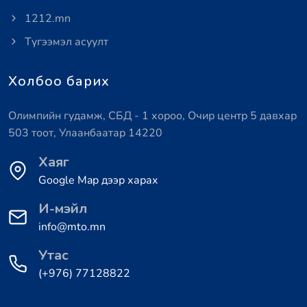
1212.mn
Түгээмэл асуулт
Холбоо барих
Олимпийн гудамж, СБД - 1 хороо, Очир центр 5 давхар
503 тоот, Улаанбаатар 14220
Хаяг
Google Map дээр харах
И-мэйл
info@mto.mn
Утас
(+976) 77128822