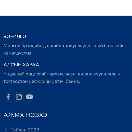
ЗОРИЛГО
Монгол брэндийг дэлхийд таниулж үндэсний баялгийг
нэмэгдүүлнэ.
АЛСЫН ХАРАА
Үндэсний онцлогийг эрхэмлэсэн, аялал жуулчлалын
тогтвортой хөгжлийн хөтөч байна.
АЖМХ НЭЗХЭ
Тайлан 2023