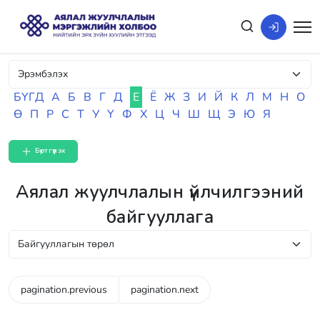
БҮГД
А
Б
В
Г
Д
Е
Ё
Ж
З
И
Й
К
Л
М
Н
О
Ө
П
Р
С
Т
У
Ү
Ф
Х
Ц
Ч
Ш
Щ
Э
Ю
Я
Бүртгүүлэх
Аялал жуулчлалын үйлчилгээний
байгууллага
pagination.previous
pagination.next