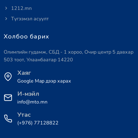
1212.mn
Түгээмэл асуулт
Холбоо барих
Олимпийн гудамж, СБД - 1 хороо, Очир центр 5 давхар
503 тоот, Улаанбаатар 14220
Хаяг
Google Map дээр харах
И-мэйл
info@mto.mn
Утас
(+976) 77128822