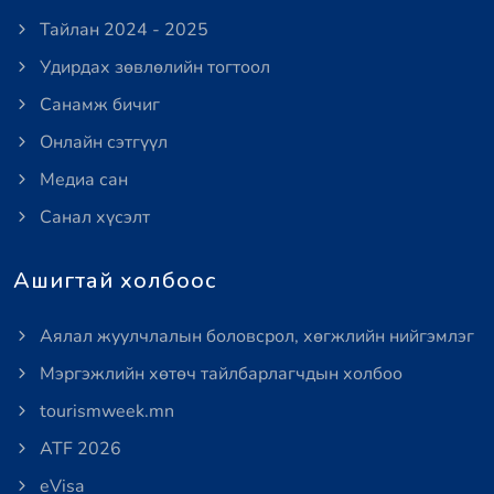
Тайлан 2024 - 2025
Удирдах зөвлөлийн тогтоол
Санамж бичиг
Онлайн сэтгүүл
Медиа сан
Санал хүсэлт
Ашигтай холбоос
Аялал жуулчлалын боловсрол, хөгжлийн нийгэмлэг
Мэргэжлийн хөтөч тайлбарлагчдын холбоо
tourismweek.mn
ATF 2026
eVisa