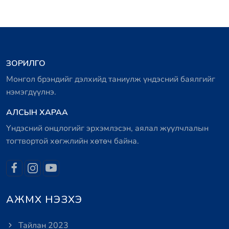
ЗОРИЛГО
Монгол брэндийг дэлхийд таниулж үндэсний баялгийг
нэмэгдүүлнэ.
АЛСЫН ХАРАА
Үндэсний онцлогийг эрхэмлэсэн, аялал жуулчлалын
тогтвортой хөгжлийн хөтөч байна.
АЖМХ НЭЗХЭ
Тайлан 2023