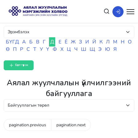
БҮГД
А
Б
В
Г
Д
Е
Ё
Ж
З
И
Й
К
Л
М
Н
О
Ө
П
Р
С
Т
У
Ү
Ф
Х
Ц
Ч
Ш
Щ
Э
Ю
Я
Бүртгүүлэх
Аялал жуулчлалын үйлчилгээний
байгууллага
pagination.previous
pagination.next