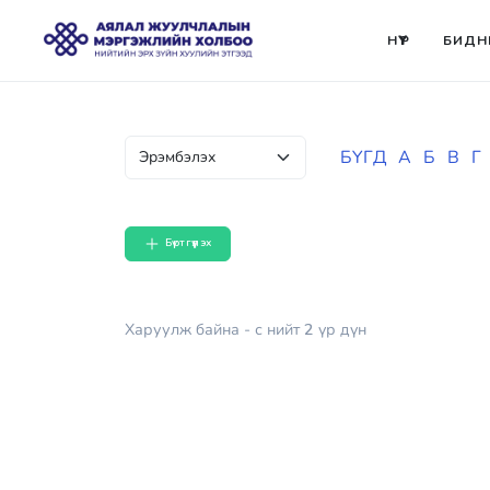
НҮҮР
БИДН
БҮГД
А
Б
В
Г
Бүртгүүлэх
Харуулж байна
- с
нийт
2
үр дүн