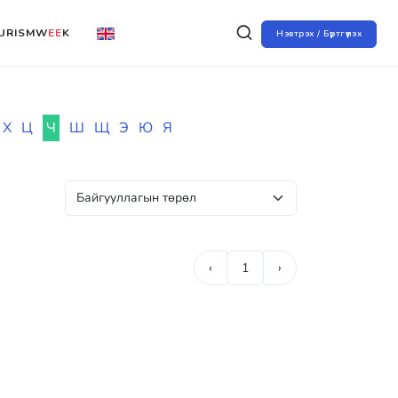
URISMW
EE
K
Нэвтрэх / Бүртгүүлэх
Х
Ц
Ч
Ш
Щ
Э
Ю
Я
‹
1
›