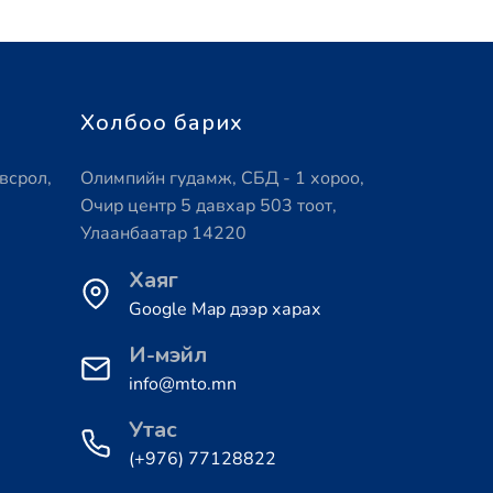
Холбоо барих
всрол,
Олимпийн гудамж, СБД - 1 хороо,
Очир центр 5 давхар 503 тоот,
Улаанбаатар 14220
Хаяг
Google Map дээр харах
И-мэйл
info@mto.mn
Утас
(+976) 77128822