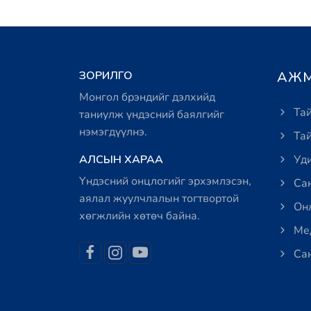
ЗОРИЛГО
АЖМ
Монгол брэндийг дэлхийд
Тай
таниулж үндэсний баялгийг
нэмэгдүүлнэ.
Тай
АЛСЫН ХАРАА
Уди
Үндэсний онцлогийг эрхэмлэсэн,
Сан
аялал жуулчлалын тогтвортой
Онл
хөгжлийн хөтөч байна.
Мед
Сан