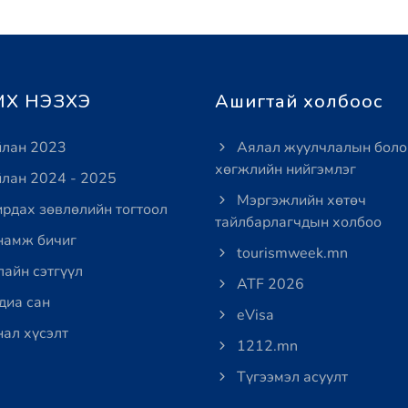
Х НЭЗХЭ
Ашигтай холбоос
лан 2023
Аялал жуулчлалын боло
хөгжлийн нийгэмлэг
лан 2024 - 2025
Мэргэжлийн хөтөч
рдах зөвлөлийн тогтоол
тайлбарлагчдын холбоо
амж бичиг
tourismweek.mn
айн сэтгүүл
ATF 2026
иа сан
eVisa
ал хүсэлт
1212.mn
Түгээмэл асуулт