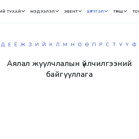
ИЙ ТУХАЙ
МЭДЭЭЛЭЛ
ЭВЕНТ
БҮРТГЭЛ
ТҮНШ
TO
Д
Е
Ё
Ж
З
И
Й
К
Л
М
Н
О
Ө
П
Р
С
Т
У
Ү
Ф
Аялал жуулчлалын үйлчилгээний
байгууллага