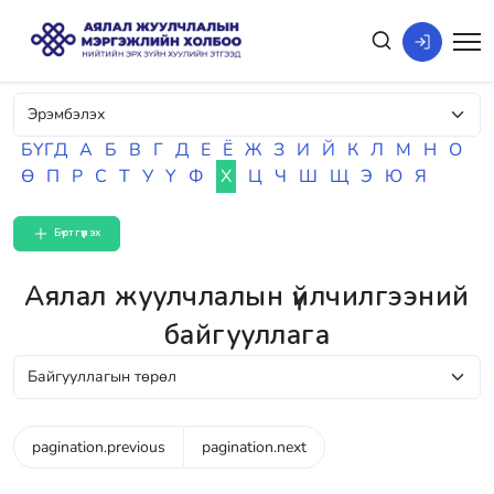
БҮГД
А
Б
В
Г
Д
Е
Ё
Ж
З
И
Й
К
Л
М
Н
О
Ө
П
Р
С
Т
У
Ү
Ф
Х
Ц
Ч
Ш
Щ
Э
Ю
Я
Бүртгүүлэх
Аялал жуулчлалын үйлчилгээний
байгууллага
pagination.previous
pagination.next