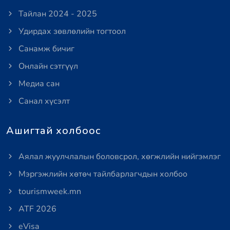
Тайлан 2024 - 2025
Удирдах зөвлөлийн тогтоол
Санамж бичиг
Онлайн сэтгүүл
Медиа сан
Санал хүсэлт
Ашигтай холбоос
Аялал жуулчлалын боловсрол, хөгжлийн нийгэмлэг
Мэргэжлийн хөтөч тайлбарлагчдын холбоо
tourismweek.mn
ATF 2026
eVisa