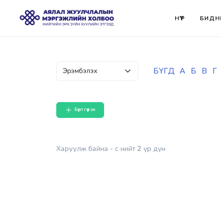
НҮҮР
БИДН
БҮГД
А
Б
В
Г
Бүртгүүлэх
Харуулж байна
- с
нийт
2
үр дүн