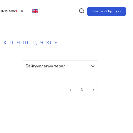
URISMW
EE
K
Нэвтрэх / Бүртгүүлэх
Х
Ц
Ч
Ш
Щ
Э
Ю
Я
‹
1
›