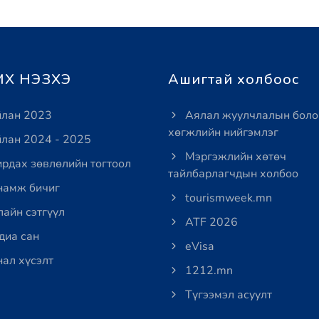
Х НЭЗХЭ
Ашигтай холбоос
лан 2023
Аялал жуулчлалын боло
хөгжлийн нийгэмлэг
лан 2024 - 2025
Мэргэжлийн хөтөч
рдах зөвлөлийн тогтоол
тайлбарлагчдын холбоо
амж бичиг
tourismweek.mn
айн сэтгүүл
ATF 2026
иа сан
eVisa
ал хүсэлт
1212.mn
Түгээмэл асуулт