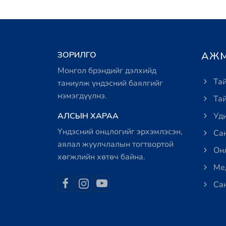
ЗОРИЛГО
АЖМ
Монгол брэндийг дэлхийд
Тай
таниулж үндэсний баялгийг
нэмэгдүүлнэ.
Тай
АЛСЫН ХАРАА
Уди
Үндэсний онцлогийг эрхэмлэсэн,
Сан
аялал жуулчлалын тогтвортой
Онл
хөгжлийн хөтөч байна.
Мед
Сан