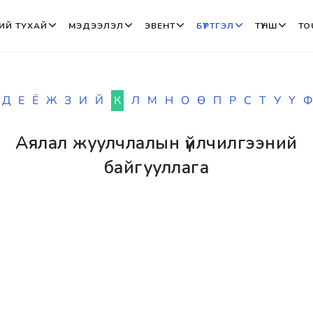
ИЙ ТУХАЙ
МЭДЭЭЛЭЛ
ЭВЕНТ
БҮРТГЭЛ
ТҮНШ
TO
Д
Е
Ё
Ж
З
И
Й
К
Л
М
Н
О
Ө
П
Р
С
Т
У
Ү
Ф
Аялал жуулчлалын үйлчилгээний
байгууллага