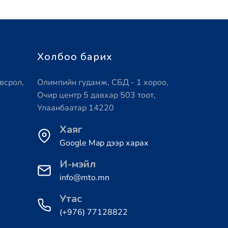
Холбоо барих
всрол,
Олимпийн гудамж, СБД - 1 хороо,
Очир центр 5 давхар 503 тоот,
Улаанбаатар 14220
Хаяг
Google Map дээр харах
И-мэйл
info@mto.mn
Утас
(+976) 77128822