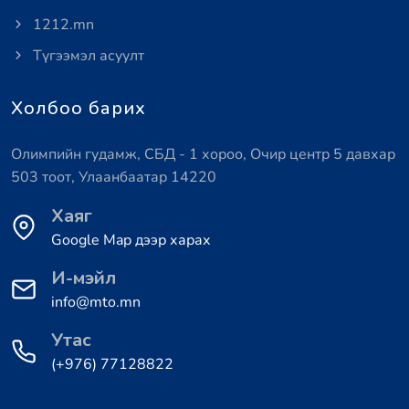
1212.mn
Түгээмэл асуулт
Холбоо барих
Олимпийн гудамж, СБД - 1 хороо, Очир центр 5 давхар
503 тоот, Улаанбаатар 14220
Хаяг
Google Map дээр харах
И-мэйл
info@mto.mn
Утас
(+976) 77128822