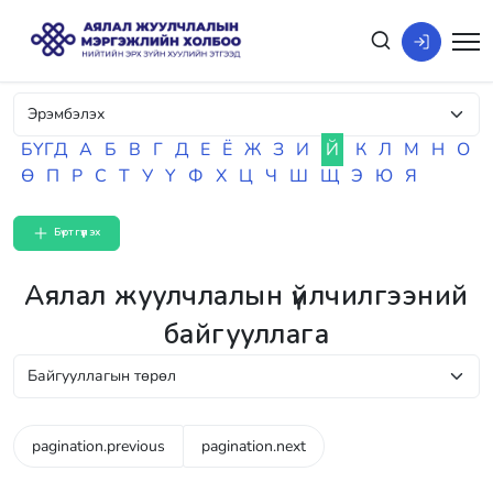
БҮГД
А
Б
В
Г
Д
Е
Ё
Ж
З
И
Й
К
Л
М
Н
О
Ө
П
Р
С
Т
У
Ү
Ф
Х
Ц
Ч
Ш
Щ
Э
Ю
Я
Бүртгүүлэх
Аялал жуулчлалын үйлчилгээний
байгууллага
pagination.previous
pagination.next