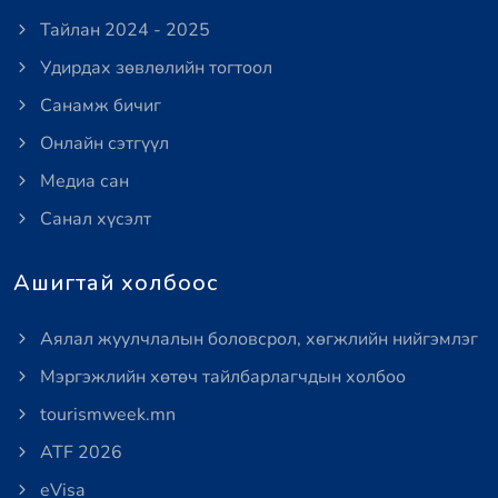
Тайлан 2024 - 2025
Удирдах зөвлөлийн тогтоол
Санамж бичиг
Онлайн сэтгүүл
Медиа сан
Санал хүсэлт
Ашигтай холбоос
Аялал жуулчлалын боловсрол, хөгжлийн нийгэмлэг
Мэргэжлийн хөтөч тайлбарлагчдын холбоо
tourismweek.mn
ATF 2026
eVisa