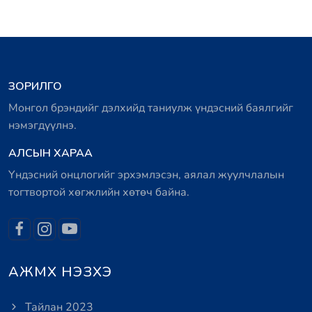
ЗОРИЛГО
Монгол брэндийг дэлхийд таниулж үндэсний баялгийг
нэмэгдүүлнэ.
АЛСЫН ХАРАА
Үндэсний онцлогийг эрхэмлэсэн, аялал жуулчлалын
тогтвортой хөгжлийн хөтөч байна.
АЖМХ НЭЗХЭ
Тайлан 2023