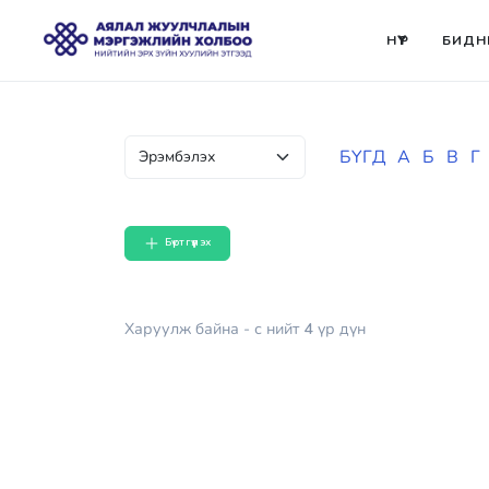
НҮҮР
БИДН
БҮГД
А
Б
В
Г
Бүртгүүлэх
Харуулж байна
- с
нийт
4
үр дүн