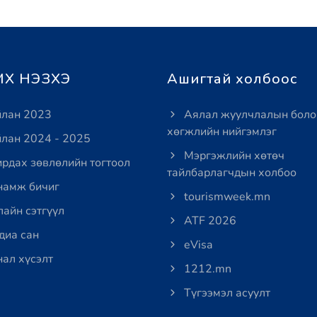
Х НЭЗХЭ
Ашигтай холбоос
лан 2023
Аялал жуулчлалын боло
хөгжлийн нийгэмлэг
лан 2024 - 2025
Мэргэжлийн хөтөч
рдах зөвлөлийн тогтоол
тайлбарлагчдын холбоо
амж бичиг
tourismweek.mn
айн сэтгүүл
ATF 2026
иа сан
eVisa
ал хүсэлт
1212.mn
Түгээмэл асуулт