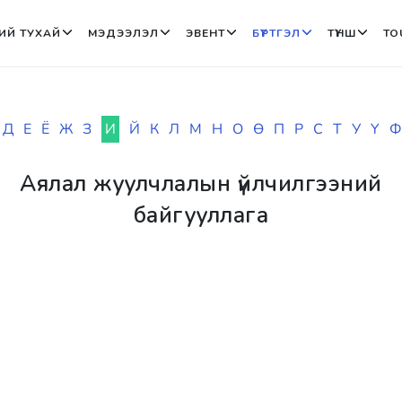
ИЙ ТУХАЙ
МЭДЭЭЛЭЛ
ЭВЕНТ
БҮРТГЭЛ
ТҮНШ
TO
Д
Е
Ё
Ж
З
И
Й
К
Л
М
Н
О
Ө
П
Р
С
Т
У
Ү
Ф
Аялал жуулчлалын үйлчилгээний
байгууллага