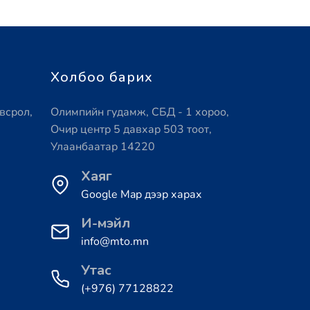
Холбоо барих
всрол,
Олимпийн гудамж, СБД - 1 хороо,
Очир центр 5 давхар 503 тоот,
Улаанбаатар 14220
Хаяг
Google Map дээр харах
И-мэйл
info@mto.mn
Утас
(+976) 77128822