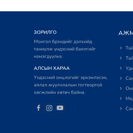
ЗОРИЛГО
АЖМ
Монгол брэндийг дэлхийд
Тай
таниулж үндэсний баялгийг
нэмэгдүүлнэ.
Тай
АЛСЫН ХАРАА
Уди
Үндэсний онцлогийг эрхэмлэсэн,
Сан
аялал жуулчлалын тогтвортой
Онл
хөгжлийн хөтөч байна.
Мед
Сан