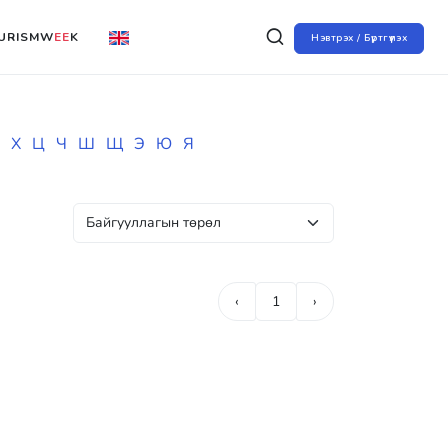
URISMW
EE
K
Нэвтрэх / Бүртгүүлэх
Х
Ц
Ч
Ш
Щ
Э
Ю
Я
‹
1
›