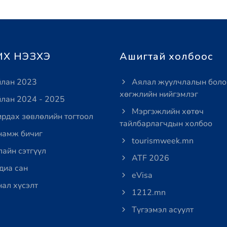
Х НЭЗХЭ
Ашигтай холбоос
лан 2023
Аялал жуулчлалын боло
хөгжлийн нийгэмлэг
лан 2024 - 2025
Мэргэжлийн хөтөч
рдах зөвлөлийн тогтоол
тайлбарлагчдын холбоо
амж бичиг
tourismweek.mn
айн сэтгүүл
ATF 2026
иа сан
eVisa
ал хүсэлт
1212.mn
Түгээмэл асуулт