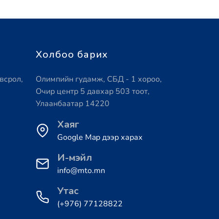
Холбоо барих
всрол,
Олимпийн гудамж, СБД - 1 хороо,
Очир центр 5 давхар 503 тоот,
Улаанбаатар 14220
Хаяг
Google Map дээр харах
И-мэйл
info@mto.mn
Утас
(+976) 77128822