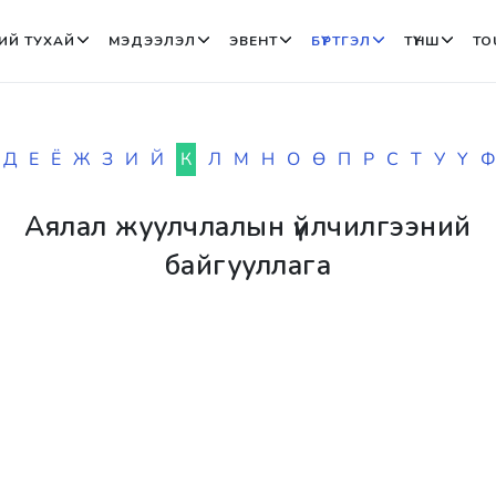
ИЙ ТУХАЙ
МЭДЭЭЛЭЛ
ЭВЕНТ
БҮРТГЭЛ
ТҮНШ
TO
Д
Е
Ё
Ж
З
И
Й
К
Л
М
Н
О
Ө
П
Р
С
Т
У
Ү
Ф
Аялал жуулчлалын үйлчилгээний
байгууллага