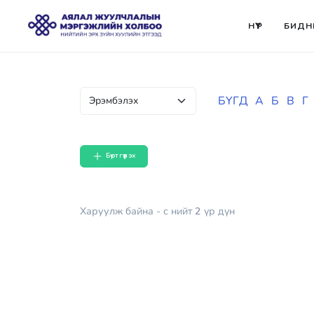
НҮҮР
БИДН
БҮГД
А
Б
В
Г
Бүртгүүлэх
Харуулж байна
- с
нийт
2
үр дүн