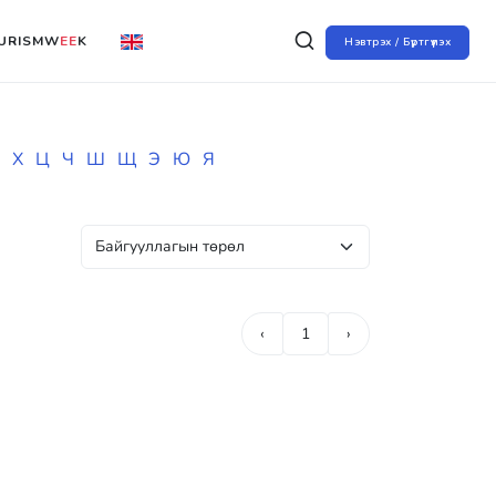
URISMW
EE
K
Нэвтрэх / Бүртгүүлэх
Х
Ц
Ч
Ш
Щ
Э
Ю
Я
‹
1
›