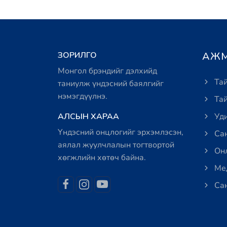
ЗОРИЛГО
АЖМ
Монгол брэндийг дэлхийд
Тай
таниулж үндэсний баялгийг
нэмэгдүүлнэ.
Тай
АЛСЫН ХАРАА
Уди
Үндэсний онцлогийг эрхэмлэсэн,
Сан
аялал жуулчлалын тогтвортой
Онл
хөгжлийн хөтөч байна.
Мед
Сан