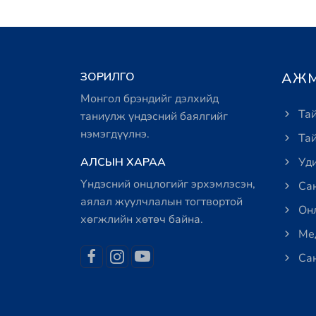
ЗОРИЛГО
АЖМ
Монгол брэндийг дэлхийд
Тай
таниулж үндэсний баялгийг
нэмэгдүүлнэ.
Тай
АЛСЫН ХАРАА
Уди
Үндэсний онцлогийг эрхэмлэсэн,
Сан
аялал жуулчлалын тогтвортой
Онл
хөгжлийн хөтөч байна.
Мед
Сан