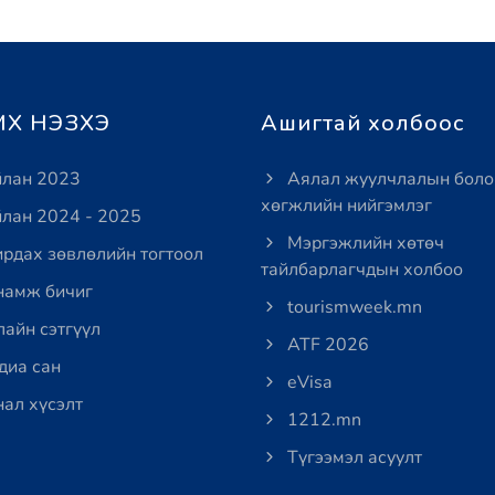
Х НЭЗХЭ
Ашигтай холбоос
лан 2023
Аялал жуулчлалын боло
хөгжлийн нийгэмлэг
лан 2024 - 2025
Мэргэжлийн хөтөч
рдах зөвлөлийн тогтоол
тайлбарлагчдын холбоо
амж бичиг
tourismweek.mn
айн сэтгүүл
ATF 2026
иа сан
eVisa
ал хүсэлт
1212.mn
Түгээмэл асуулт