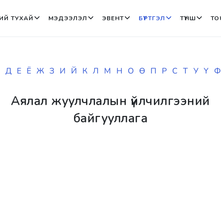
ИЙ ТУХАЙ
МЭДЭЭЛЭЛ
ЭВЕНТ
БҮРТГЭЛ
ТҮНШ
TO
Д
Е
Ё
Ж
З
И
Й
К
Л
М
Н
О
Ө
П
Р
С
Т
У
Ү
Ф
Аялал жуулчлалын үйлчилгээний
байгууллага