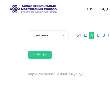
НҮҮР
БИДН
БҮГД
А
Б
В
Г
Бүртгүүлэх
Харуулж байна
- с
нийт
14
үр дүн