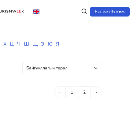
URISMW
EE
K
Нэвтрэх / Бүртгүүлэх
Х
Ц
Ч
Ш
Щ
Э
Ю
Я
‹
1
2
›