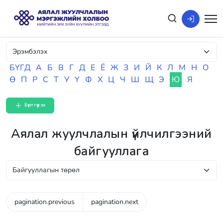
БҮГД
А
Б
В
Г
Д
Е
Ё
Ж
З
И
Й
К
Л
М
Н
О
Ө
П
Р
С
Т
У
Ү
Ф
Х
Ц
Ч
Ш
Щ
Э
Ю
Я
Бүртгүүлэх
Аялал жуулчлалын үйлчилгээний
байгууллага
pagination.previous
pagination.next