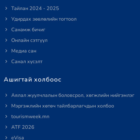
Тайлан 2024 - 2025
Удирдах зөвлөлийн тогтоол
Санамж бичиг
Онлайн сэтгүүл
Медиа сан
Санал хүсэлт
Ашигтай холбоос
Аялал жуулчлалын боловсрол, хөгжлийн нийгэмлэг
Мэргэжлийн хөтөч тайлбарлагчдын холбоо
tourismweek.mn
ATF 2026
eVisa