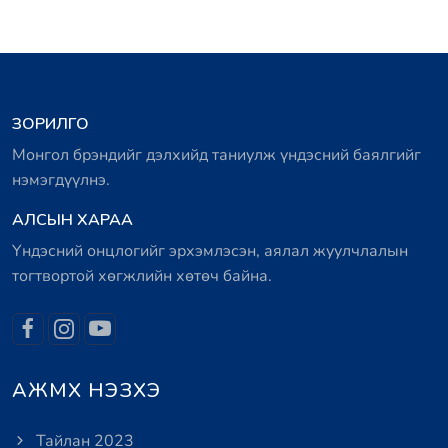
ЗОРИЛГО
Монгол брэндийг дэлхийд таниулж үндэсний баялгийг
нэмэгдүүлнэ.
АЛСЫН ХАРАА
Үндэсний онцлогийг эрхэмлэсэн, аялал жуулчлалын
тогтвортой хөгжлийн хөтөч байна.
АЖМХ НЭЗХЭ
Тайлан 2023