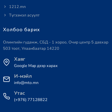
1212.mn
Түгээмэл асуулт
Холбоо барих
Олимпийн гудамж, СБД - 1 хороо, Очир центр 5 давхар
503 тоот, Улаанбаатар 14220
Хаяг
Google Map дээр харах
И-мэйл
info@mto.mn
Утас
(+976) 77128822