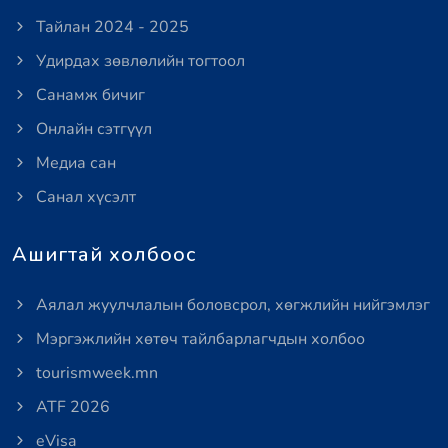
Тайлан 2024 - 2025
Удирдах зөвлөлийн тогтоол
Санамж бичиг
Онлайн сэтгүүл
Медиа сан
Санал хүсэлт
Ашигтай холбоос
Аялал жуулчлалын боловсрол, хөгжлийн нийгэмлэг
Мэргэжлийн хөтөч тайлбарлагчдын холбоо
tourismweek.mn
ATF 2026
eVisa