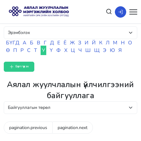
БҮГД
А
Б
В
Г
Д
Е
Ё
Ж
З
И
Й
К
Л
М
Н
О
Ө
П
Р
С
Т
У
Ү
Ф
Х
Ц
Ч
Ш
Щ
Э
Ю
Я
Бүртгүүлэх
Аялал жуулчлалын үйлчилгээний
байгууллага
pagination.previous
pagination.next