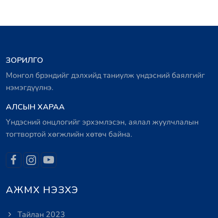
ЗОРИЛГО
Монгол брэндийг дэлхийд таниулж үндэсний баялгийг
нэмэгдүүлнэ.
АЛСЫН ХАРАА
Үндэсний онцлогийг эрхэмлэсэн, аялал жуулчлалын
тогтвортой хөгжлийн хөтөч байна.
АЖМХ НЭЗХЭ
Тайлан 2023