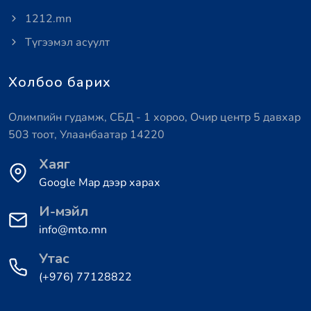
1212.mn
Түгээмэл асуулт
Холбоо барих
Олимпийн гудамж, СБД - 1 хороо, Очир центр 5 давхар
503 тоот, Улаанбаатар 14220
Хаяг
Google Map дээр харах
И-мэйл
info@mto.mn
Утас
(+976) 77128822