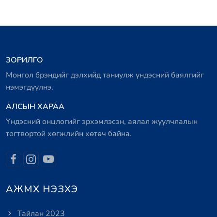
ЗОРИЛГО
Монгол брэндийг дэлхийд таниулж үндэсний баялгийг
нэмэгдүүлнэ.
АЛСЫН ХАРАА
Үндэсний онцлогийг эрхэмлэсэн, аялал жуулчлалын
тогтвортой хөгжлийн хөтөч байна.
АЖМХ НЭЗХЭ
Тайлан 2023