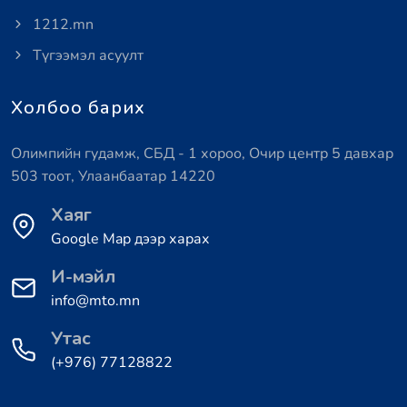
1212.mn
Түгээмэл асуулт
Холбоо барих
Олимпийн гудамж, СБД - 1 хороо, Очир центр 5 давхар
503 тоот, Улаанбаатар 14220
Хаяг
Google Map дээр харах
И-мэйл
info@mto.mn
Утас
(+976) 77128822