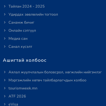
Тайлан 2024 - 2025
Удирдах зөвлөлийн тогтоол
Санамж бичиг
Онлайн сэтгүүл
Медиа сан
Санал хүсэлт
Ашигтай холбоос
Аялал жуулчлалын боловсрол, хөгжлийн нийгэмлэг
Мэргэжлийн хөтөч тайлбарлагчдын холбоо
tourismweek.mn
ATF 2026
eVisa