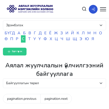
БҮГД
А
Б
В
Г
Д
Е
Ё
Ж
З
И
Й
К
Л
М
Н
О
Ө
П
Р
С
Т
У
Ү
Ф
Х
Ц
Ч
Ш
Щ
Э
Ю
Я
Бүртгүүлэх
Аялал жуулчлалын үйлчилгээний
байгууллага
pagination.previous
pagination.next