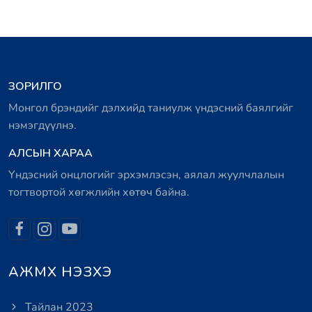
ЗОРИЛГО
Монгол брэндийг дэлхийд таниулж үндэсний баялгийг
нэмэгдүүлнэ.
АЛСЫН ХАРАА
Үндэсний онцлогийг эрхэмлэсэн, аялал жуулчлалын
тогтвортой хөгжлийн хөтөч байна.
АЖМХ НЭЗХЭ
Тайлан 2023