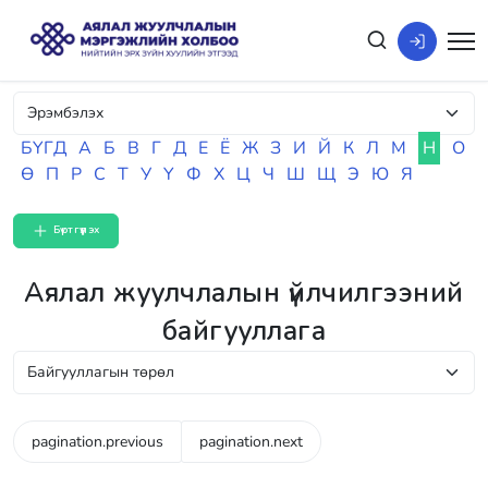
БҮГД
А
Б
В
Г
Д
Е
Ё
Ж
З
И
Й
К
Л
М
Н
О
Ө
П
Р
С
Т
У
Ү
Ф
Х
Ц
Ч
Ш
Щ
Э
Ю
Я
Бүртгүүлэх
Аялал жуулчлалын үйлчилгээний
байгууллага
pagination.previous
pagination.next