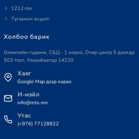
1212.mn
Түгээмэл асуулт
Холбоо барих
Олимпийн гудамж, СБД - 1 хороо, Очир центр 5 давхар
503 тоот, Улаанбаатар 14220
Хаяг
Google Map дээр харах
И-мэйл
info@mto.mn
Утас
(+976) 77128822