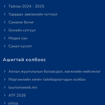
Тайлан 2024 - 2025
Удирдах зөвлөлийн тогтоол
Санамж бичиг
Онлайн сэтгүүл
Медиа сан
Санал хүсэлт
Ашигтай холбоос
Аялал жуулчлалын боловсрол, хөгжлийн нийгэмлэг
Мэргэжлийн хөтөч тайлбарлагчдын холбоо
tourismweek.mn
ATF 2026
eVisa