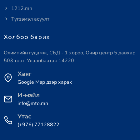
1212.mn
Түгээмэл асуулт
Холбоо барих
Олимпийн гудамж, СБД - 1 хороо, Очир центр 5 давхар
503 тоот, Улаанбаатар 14220
Хаяг
Google Map дээр харах
И-мэйл
info@mto.mn
Утас
(+976) 77128822