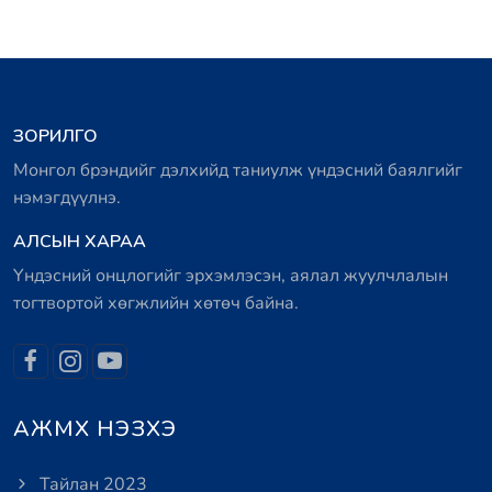
ЗОРИЛГО
Монгол брэндийг дэлхийд таниулж үндэсний баялгийг
нэмэгдүүлнэ.
АЛСЫН ХАРАА
Үндэсний онцлогийг эрхэмлэсэн, аялал жуулчлалын
тогтвортой хөгжлийн хөтөч байна.
АЖМХ НЭЗХЭ
Тайлан 2023