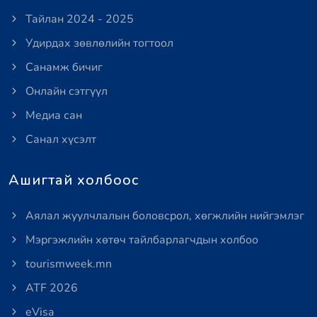
Тайлан 2024 - 2025
Удирдах зөвлөлийн тогтоол
Санамж бичиг
Онлайн сэтгүүл
Медиа сан
Санал хүсэлт
Ашигтай холбоос
Аялал жуулчлалын боловсрол, хөгжлийн нийгэмлэг
Мэргэжлийн хөтөч тайлбарлагчдын холбоо
tourismweek.mn
ATF 2026
eVisa