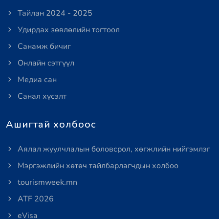
Тайлан 2024 - 2025
Удирдах зөвлөлийн тогтоол
Санамж бичиг
Онлайн сэтгүүл
Медиа сан
Санал хүсэлт
Ашигтай холбоос
Аялал жуулчлалын боловсрол, хөгжлийн нийгэмлэг
Мэргэжлийн хөтөч тайлбарлагчдын холбоо
tourismweek.mn
ATF 2026
eVisa