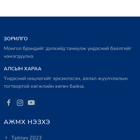
ЗОРИЛГО
Монгол брэндийг дэлхийд таниулж үндэсний баялгийг
нэмэгдүүлнэ.
АЛСЫН ХАРАА
Үндэсний онцлогийг эрхэмлэсэн, аялал жуулчлалын
тогтвортой хөгжлийн хөтөч байна.
АЖМХ НЭЗХЭ
Тайлан 2023