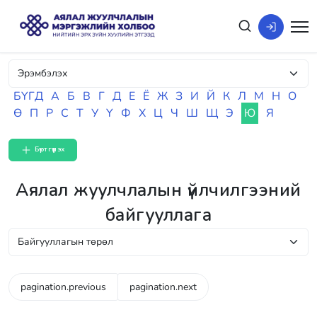
БҮГД
А
Б
В
Г
Д
Е
Ё
Ж
З
И
Й
К
Л
М
Н
О
Ө
П
Р
С
Т
У
Ү
Ф
Х
Ц
Ч
Ш
Щ
Э
Ю
Я
Бүртгүүлэх
Аялал жуулчлалын үйлчилгээний
байгууллага
pagination.previous
pagination.next