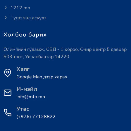
1212.mn
Түгээмэл асуулт
Холбоо барих
Олимпийн гудамж, СБД - 1 хороо, Очир центр 5 давхар
503 тоот, Улаанбаатар 14220
Хаяг
Google Map дээр харах
И-мэйл
info@mto.mn
Утас
(+976) 77128822