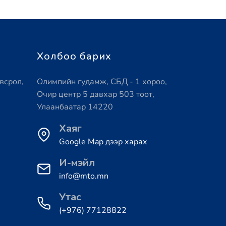
Холбоо барих
всрол,
Олимпийн гудамж, СБД - 1 хороо,
Очир центр 5 давхар 503 тоот,
Улаанбаатар 14220
Хаяг
Google Map дээр харах
И-мэйл
info@mto.mn
Утас
(+976) 77128822