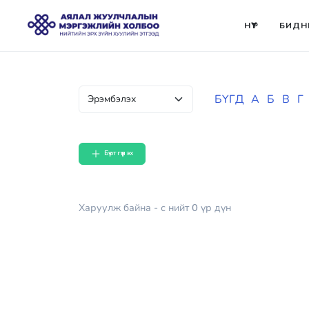
НҮҮР
БИДН
БҮГД
А
Б
В
Г
Бүртгүүлэх
Харуулж байна
- с
нийт
0
үр дүн