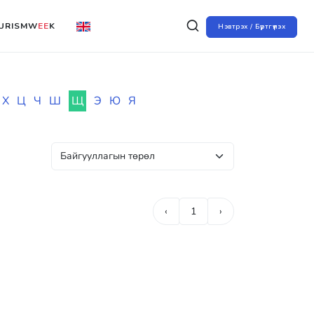
URISMW
EE
K
Нэвтрэх / Бүртгүүлэх
Х
Ц
Ч
Ш
Щ
Э
Ю
Я
‹
1
›