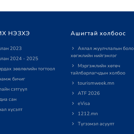
Х НЭЗХЭ
Ашигтай холбоос
лан 2023
Аялал жуулчлалын боло
хөгжлийн нийгэмлэг
лан 2024 - 2025
Мэргэжлийн хөтөч
рдах зөвлөлийн тогтоол
тайлбарлагчдын холбоо
амж бичиг
tourismweek.mn
айн сэтгүүл
ATF 2026
иа сан
eVisa
ал хүсэлт
1212.mn
Түгээмэл асуулт