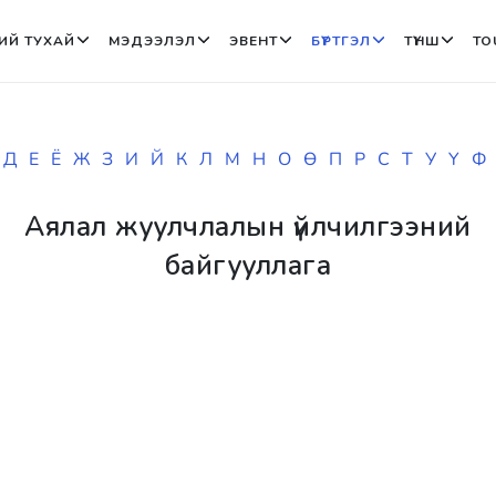
ИЙ ТУХАЙ
МЭДЭЭЛЭЛ
ЭВЕНТ
БҮРТГЭЛ
ТҮНШ
TO
Д
Е
Ё
Ж
З
И
Й
К
Л
М
Н
О
Ө
П
Р
С
Т
У
Ү
Ф
Аялал жуулчлалын үйлчилгээний
байгууллага