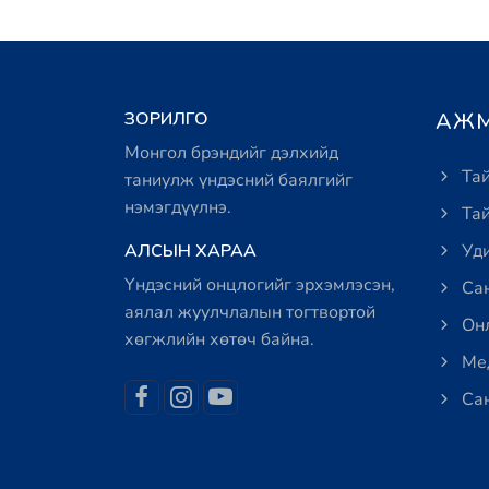
ЗОРИЛГО
АЖМ
Монгол брэндийг дэлхийд
Тай
таниулж үндэсний баялгийг
нэмэгдүүлнэ.
Тай
АЛСЫН ХАРАА
Уди
Үндэсний онцлогийг эрхэмлэсэн,
Сан
аялал жуулчлалын тогтвортой
Онл
хөгжлийн хөтөч байна.
Мед
Сан