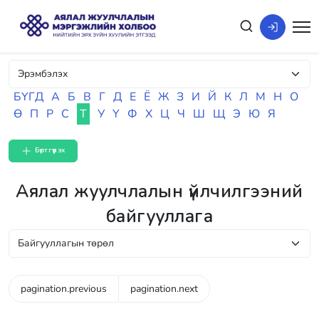
БҮГД
А
Б
В
Г
Д
Е
Ё
Ж
З
И
Й
К
Л
М
Н
О
Ө
П
Р
С
Т
У
Ү
Ф
Х
Ц
Ч
Ш
Щ
Э
Ю
Я
Бүртгүүлэх
Аялал жуулчлалын үйлчилгээний
байгууллага
pagination.previous
pagination.next