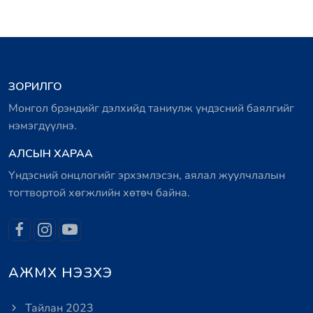
ЗОРИЛГО
Монгол брэндийг дэлхийд таниулж үндэсний баялгийг
нэмэгдүүлнэ.
АЛСЫН ХАРАА
Үндэсний онцлогийг эрхэмлэсэн, аялал жуулчлалын
тогтвортой хөгжлийн хөтөч байна.
АЖМХ НЭЗХЭ
Тайлан 2023