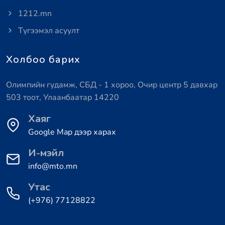
1212.mn
Түгээмэл асуулт
Холбоо барих
Олимпийн гудамж, СБД - 1 хороо, Очир центр 5 давхар
503 тоот, Улаанбаатар 14220
Хаяг
Google Map дээр харах
И-мэйл
info@mto.mn
Утас
(+976) 77128822