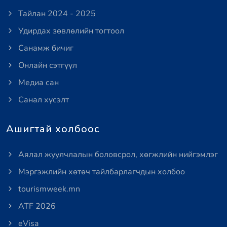
Тайлан 2024 - 2025
Удирдах зөвлөлийн тогтоол
Санамж бичиг
Онлайн сэтгүүл
Медиа сан
Санал хүсэлт
Ашигтай холбоос
Аялал жуулчлалын боловсрол, хөгжлийн нийгэмлэг
Мэргэжлийн хөтөч тайлбарлагчдын холбоо
tourismweek.mn
ATF 2026
eVisa