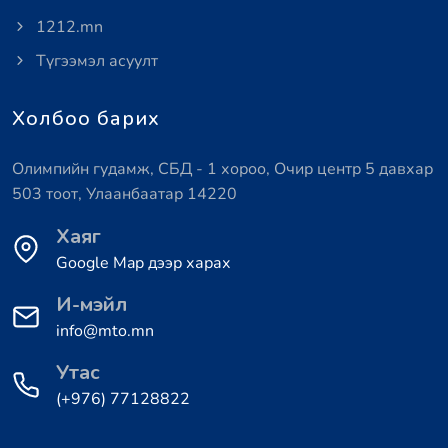
1212.mn
Түгээмэл асуулт
Холбоо барих
Олимпийн гудамж, СБД - 1 хороо, Очир центр 5 давхар
503 тоот, Улаанбаатар 14220
Хаяг
Google Map дээр харах
И-мэйл
info@mto.mn
Утас
(+976) 77128822