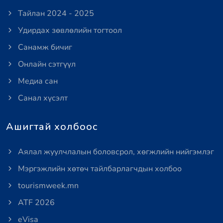
Тайлан 2024 - 2025
Удирдах зөвлөлийн тогтоол
Санамж бичиг
Онлайн сэтгүүл
Медиа сан
Санал хүсэлт
Ашигтай холбоос
Аялал жуулчлалын боловсрол, хөгжлийн нийгэмлэг
Мэргэжлийн хөтөч тайлбарлагчдын холбоо
tourismweek.mn
ATF 2026
eVisa