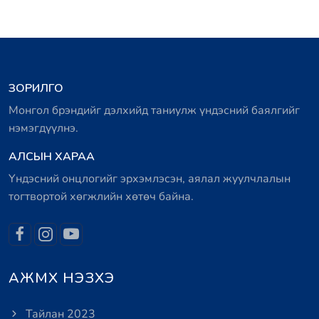
ЗОРИЛГО
Монгол брэндийг дэлхийд таниулж үндэсний баялгийг
нэмэгдүүлнэ.
АЛСЫН ХАРАА
Үндэсний онцлогийг эрхэмлэсэн, аялал жуулчлалын
тогтвортой хөгжлийн хөтөч байна.
АЖМХ НЭЗХЭ
Тайлан 2023