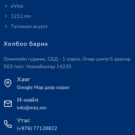
eVisa
1212.mn
Түгээмэл асуулт
Холбоо барих
Олимпийн гудамж, СБД - 1 хороо, Очир центр 5 давхар
503 тоот, Улаанбаатар 14220
Хаяг
Google Map дээр харах
И-мэйл
info@mto.mn
Утас
(+976) 77128822