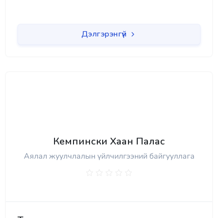
Дэлгэрэнгүй
Кемпински Хаан Палас
Аялал жуулчлалын үйлчилгээний байгууллага