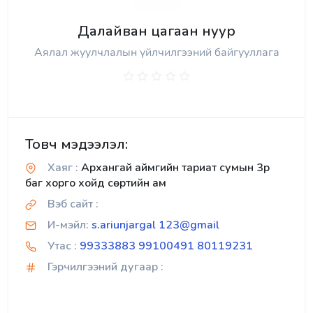
Далайван цагаан нуур
Аялал жуулчлалын үйлчилгээний байгууллага
Товч мэдээлэл:
Хаяг :
Архангай аймгийн тариат сумын 3р
баг хорго хойд сөртийн ам
Вэб сайт :
И-мэйл:
s.ariunjargal 123@gmail
Утас :
99333883 99100491 80119231
Гэрчилгээний дугаар :