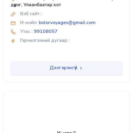
дүүрэг, Улаанбаатар хот
Вэб сайт :
И-мэйл:
bolorvoyages@gmail.com
Утас :
99108057
Гэрчилгээний дугаар :
Дэлгэрэнгүй