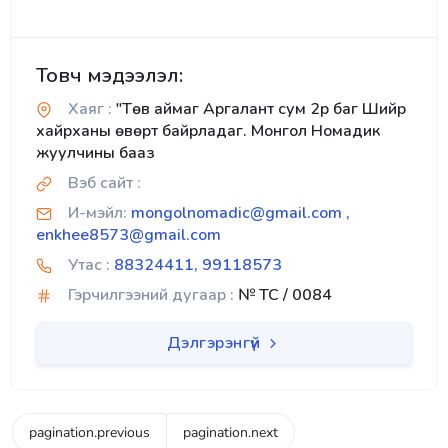
Товч мэдээлэл:
Хаяг :
"Төв аймаг Аргалант сум 2р баг Шийр
хайрханы өвөрт байрладаг. Монгол Номадик
жуулчины бааз
Вэб сайт :
И-мэйл:
mongolnomadic@gmail.com ,
enkhee8573@gmail.com
Утас :
88324411, 99118573
Гэрчилгээний дугаар :
№ TC / 0084
Дэлгэрэнгүй
pagination.previous
pagination.next