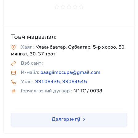
Товч мэдээлэл:
Хаяг :
Улаанбаатар, Сүхбаатар, 5-р хороо, 50
мянгат, 30-37 тоот
Вэб сайт :
И-мэйл:
baagiimocupa@gmail.com
Утас :
99108435, 99084545
Гэрчилгээний дугаар :
№ TC / 0038
Дэлгэрэнгүй