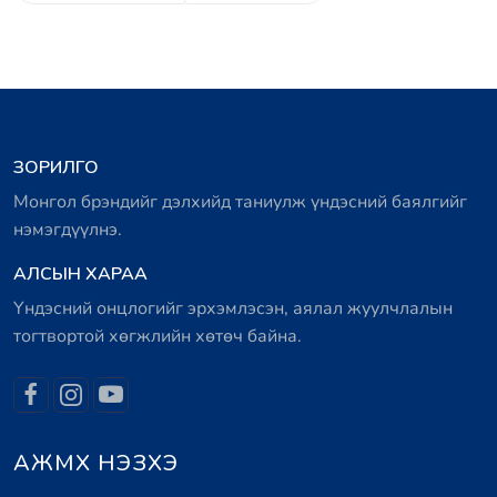
ЗОРИЛГО
Монгол брэндийг дэлхийд таниулж үндэсний баялгийг
нэмэгдүүлнэ.
АЛСЫН ХАРАА
Үндэсний онцлогийг эрхэмлэсэн, аялал жуулчлалын
тогтвортой хөгжлийн хөтөч байна.
АЖМХ НЭЗХЭ