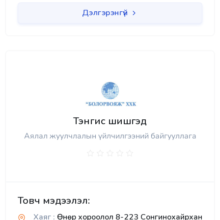
Дэлгэрэнгүй
Тэнгис шишгэд
Аялал жуулчлалын үйлчилгээний байгууллага
Товч мэдээлэл:
Хаяг :
Өнөр хороолол 8-223 Сонгинохайрхан