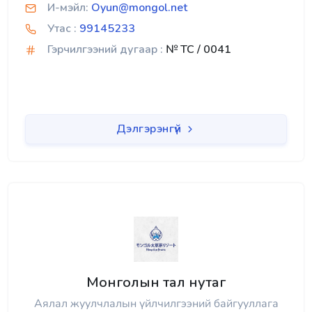
И-мэйл:
Oyun@mongol.net
Утас :
99145233
Гэрчилгээний дугаар :
№ TC / 0041
Дэлгэрэнгүй
Монголын тал нутаг
Аялал жуулчлалын үйлчилгээний байгууллага