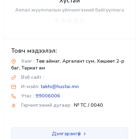
Хустай
Аялал жуулчлалын үйлчилгээний байгууллага
Товч мэдээлэл:
Хаяг :
Төв аймаг, Аргалант сум, Хөшөөт 2-р
баг, Тариат ам
Вэб сайт :
И-мэйл:
takhi@hustai.mn
Утас :
99006006
Гэрчилгээний дугаар :
№ TC / 0040
Дэлгэрэнгүй