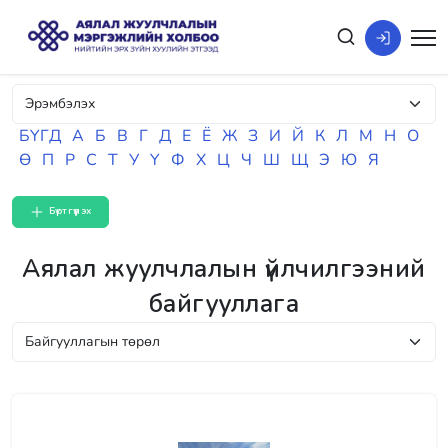
БҮГД
А
Б
В
Г
Д
Е
Ё
Ж
З
И
Й
К
Л
М
Н
О
Ө
П
Р
С
Т
У
Ү
Ф
Х
Ц
Ч
Ш
Щ
Э
Ю
Я
Бүртгүүлэх
Аялал жуулчлалын үйлчилгээний
байгууллага