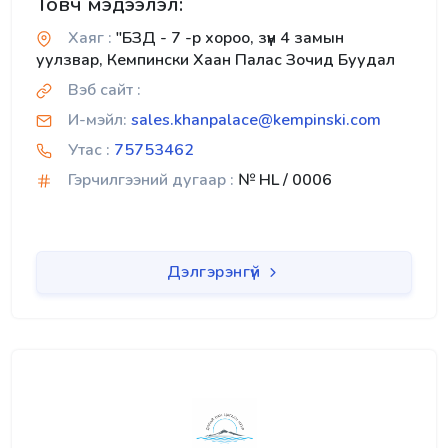
Товч мэдээлэл:
Хаяг :
"БЗД - 7 -р хороо, зүүн 4 замын
уулзвар, Кемпински Хаан Палас Зочид Буудал
Вэб сайт :
И-мэйл:
sales.khanpalace@kempinski.com
Утас :
75753462
Гэрчилгээний дугаар :
№ HL / 0006
Дэлгэрэнгүй