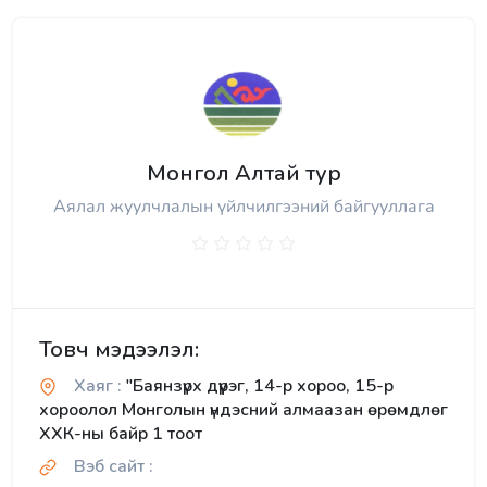
Монгол Алтай тур
Аялал жуулчлалын үйлчилгээний байгууллага
Товч мэдээлэл:
Хаяг :
"Баянзүрх дүүрэг, 14-р хороо, 15-р
хороолол Монголын үндэсний алмаазан өрөмдлөг
ХХК-ны байр 1 тоот
Вэб сайт :