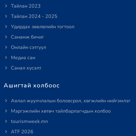
Тайлан 2023
Тайлан 2024 - 2025
Удирдах зөвлөлийн тогтоол
Санамж бичиг
Онлайн сэтгүүл
Медиа сан
Санал хүсэлт
Ашигтай холбоос
Аялал жуулчлалын боловсрол, хөгжлийн нийгэмлэг
Мэргэжлийн хөтөч тайлбарлагчдын холбоо
tourismweek.mn
ATF 2026