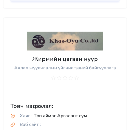
Жирмийн цагаан нуур
Аялал жуулчлалын үйлчилгээний байгууллага
Товч мэдээлэл:
Хаяг :
Төв аймаг Аргалант сум
Вэб сайт :