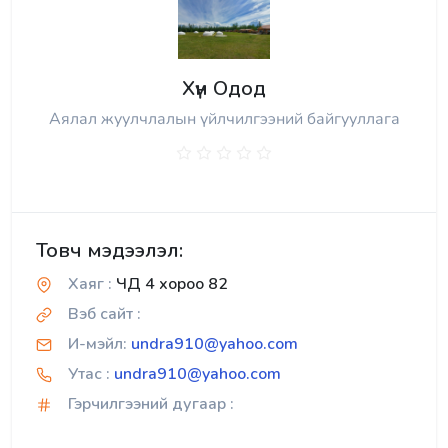
Хүн Одод
Аялал жуулчлалын үйлчилгээний байгууллага
Товч мэдээлэл:
Хаяг :
ЧД 4 хороо 82
Вэб сайт :
И-мэйл:
undra910@yahoo.com
Утас :
undra910@yahoo.com
Гэрчилгээний дугаар :