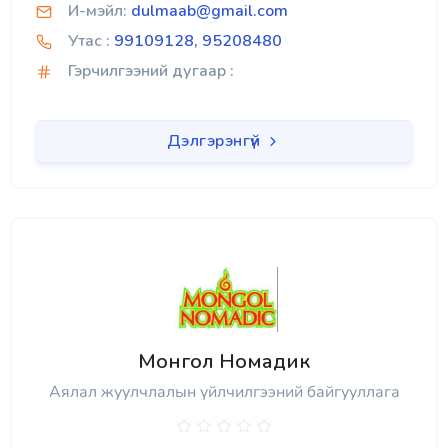
И-мэйл:
dulmaab@gmail.com
Утас :
99109128, 95208480
Гэрчилгээний дугаар :
Дэлгэрэнгүй
Монгол Номадик
Аялал жуулчлалын үйлчилгээний байгууллага