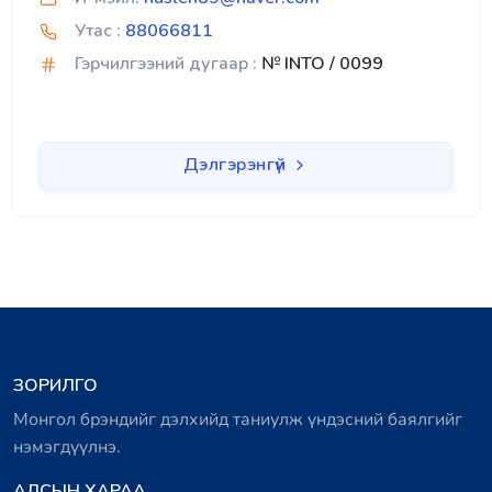
Утас :
88066811
Гэрчилгээний дугаар :
№ INTO / 0099
Дэлгэрэнгүй
ЗОРИЛГО
Монгол брэндийг дэлхийд таниулж үндэсний баялгийг
нэмэгдүүлнэ.
АЛСЫН ХАРАА