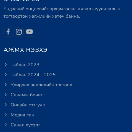
Үндэсний онцлогийг эрхэмлэсэн, аялал жуулчлалын
тогтвортой хөгжлийн хөтөч байна.
АЖМХ НЭЗХЭ
Тайлан 2023
Тайлан 2024 - 2025
Удирдах зөвлөлийн тогтоол
Санамж бичиг
Онлайн сэтгүүл
Медиа сан
Санал хүсэлт