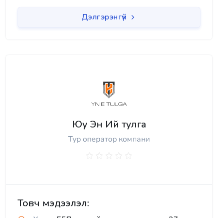
Дэлгэрэнгүй
Юу Эн Ий тулга
Тур оператор компани
Товч мэдээлэл: