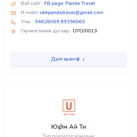
Вэб сайт :
FB page: Panda Travel
И-мэйл:
ukhpandatravel@gmail.com
Утас :
94626069 89356069
Гэрчилгээний дугаар :
OTO/0013
Дэлгэрэнгүй
Юү Эм Ай Ти
Тур оператор компани