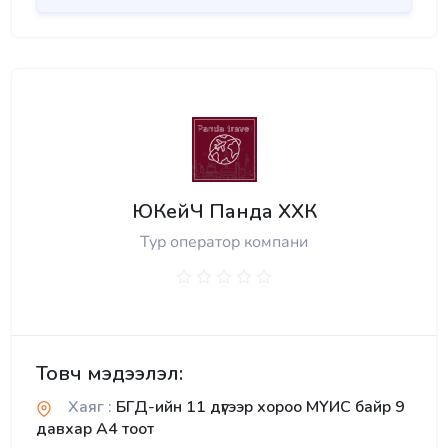
ЮКейЧ Панда ХХК
Тур оператор компани
Товч мэдээлэл:
Хаяг :
БГД-ийн 11 дүгээр хороо МҮИС байр 9
давхар А4 тоот