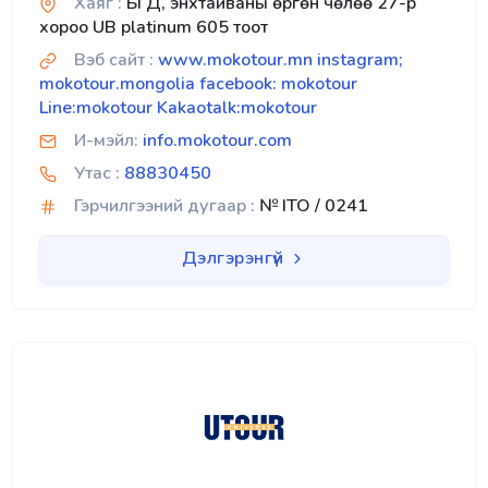
Хаяг :
БГД, энхтайваны өргөн чөлөө 27-р
хороо UB platinum 605 тоот
Вэб сайт :
www.mokotour.mn instagram;
mokotour.mongolia facebook: mokotour
Line:mokotour Kakaotalk:mokotour
И-мэйл:
info.mokotour.com
Утас :
88830450
Гэрчилгээний дугаар :
№ ITO / 0241
Дэлгэрэнгүй