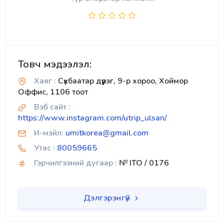
Товч мэдээлэл:
Хаяг :
Сүхбаатар дүүрэг, 9-р хороо, Хоймор
Оффис, 1106 тоот
Вэб сайт :
https://www.instagram.com/utrip_ulsan/
И-мэйл:
umitkorea@gmail.com
Утас :
80059665
Гэрчилгээний дугаар :
№ ITO / 0176
Дэлгэрэнгүй