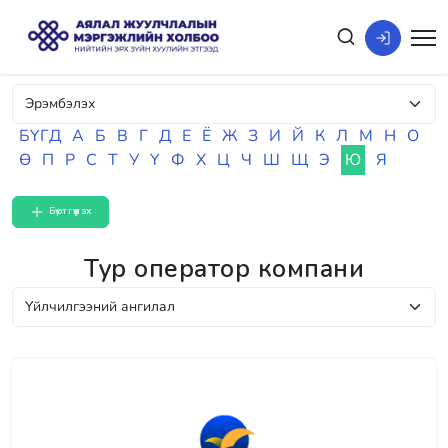
БҮГД
А
Б
В
Г
Д
Е
Ё
Ж
З
И
Й
К
Л
М
Н
О
Ө
П
Р
С
Т
У
Ү
Ф
Х
Ц
Ч
Ш
Щ
Э
Ю
Я
Бүртгүүлэх
Тур оператор компани