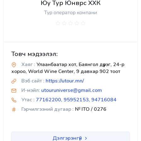
Юу Тур Юнврс ХХК
Тур оператор компани
Товч мэдээлэл:
Хаяг :
Улаанбаатар хот, Баянгол дүүрэг, 24-р
хороо, World Wine Center, 9 давхар 902 тоот
Вэб сайт :
https://utour.mn/
И-мэйл:
utouruniverse@gmail.com
Утас :
77162200, 95952153, 94716084
Гэрчилгээний дугаар :
№ ITO / 0276
Дэлгэрэнгүй