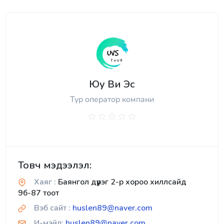
Юу Ви Эс
Тур оператор компани
Товч мэдээлэл:
Хаяг :
Баянгол дүүрэг 2-р хороо хиллсайд
9б-87 тоот
Вэб сайт :
huslen89@naver.com
И-мэйл:
huslen89@naver.com