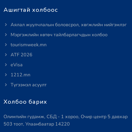
Ашигтай холбоос
Аялал жуулчлалын боловсрол, хөгжлийн нийгэмлэг
Мэргэжлийн хөтөч тайлбарлагчдын холбоо
tourismweek.mn
ATF 2026
eVisa
1212.mn
Түгээмэл асуулт
Холбоо барих
Олимпийн гудамж, СБД - 1 хороо, Очир центр 5 давхар
503 тоот, Улаанбаатар 14220