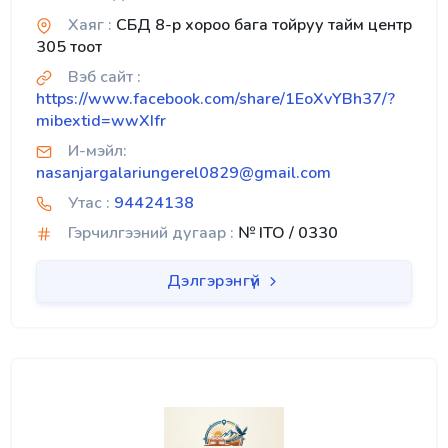
Хаяг :
СБД 8-р хороо бага тойруу тайм центр
305 тоот
Вэб сайт :
https://www.facebook.com/share/1EoXvYBh37/?
mibextid=wwXIfr
И-мэйл:
nasanjargalariungerel0829@gmail.com
Утас :
94424138
Гэрчилгээний дугаар :
№ ITO / 0330
Дэлгэрэнгүй