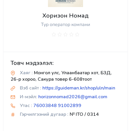
Хоризон Номад
Тур оператор компани
Товч мэдээлэл:
Хаяг :
Монгол улс, Улаанбаатар хот, БЗД,
26-р хороо, Сакура товер 6-608тоот
Вэб сайт :
https://guideman.kr/shop/uln/main
И-мэйл:
horizonnomad2026@gmail.com
Утас :
76003848 91002899
Гэрчилгээний дугаар :
№ ITO / 0314