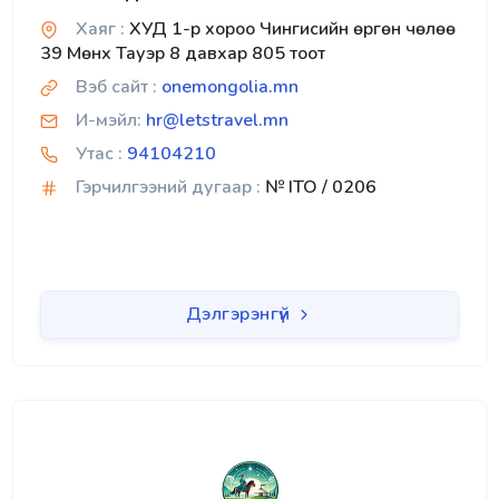
Хаяг :
ХУД 1-р хороо Чингисийн өргөн чөлөө
39 Мөнх Тауэр 8 давхар 805 тоот
Вэб сайт :
onemongolia.mn
И-мэйл:
hr@letstravel.mn
Утас :
94104210
Гэрчилгээний дугаар :
№ ITO / 0206
Дэлгэрэнгүй