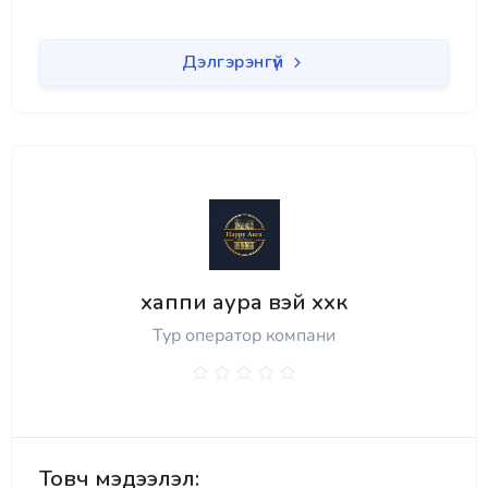
Дэлгэрэнгүй
хаппи аура вэй ххк
Тур оператор компани
Товч мэдээлэл: