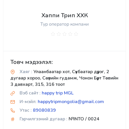
Хаппи Трип ХХК
Тур оператор компани
Товч мэдээлэл:
Хаяг :
Улаанбаатар хот, Сүхбаатар дүүрэг, 2
дугаар хороо, Сөүлийн гудамж, Чонон Бүрт Төвийн
3 давхарт, 315, 316 тоот
Вэб сайт :
happy trip MGL
И-мэйл:
happytripmongolia@gmail.com
Утас :
89080839
Гэрчилгээний дугаар :
№INTO / 0024