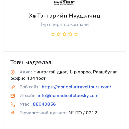
Хөх Тэнгэрийн Нүүдэлчид
Тур оператор компани
Товч мэдээлэл:
Хаяг :
Чингэлтэй дүүрэг, 1-р хороо, Раашбулаг
оффис 404 тоот
Вэб сайт :
https://mongoliatraveltours.com/
И-мэйл:
info@nomadicofbluesky.com
Утас :
88040856
Гэрчилгээний дугаар :
№ ITO / 0212