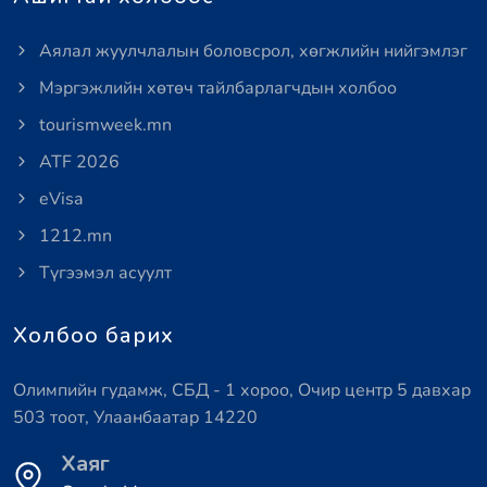
Аялал жуулчлалын боловсрол, хөгжлийн нийгэмлэг
Мэргэжлийн хөтөч тайлбарлагчдын холбоо
tourismweek.mn
ATF 2026
eVisa
1212.mn
Түгээмэл асуулт
Холбоо барих
Олимпийн гудамж, СБД - 1 хороо, Очир центр 5 давхар
503 тоот, Улаанбаатар 14220
Хаяг