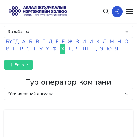
БҮГД
А
Б
В
Г
Д
Е
Ё
Ж
З
И
Й
К
Л
М
Н
О
Ө
П
Р
С
Т
У
Ү
Ф
Х
Ц
Ч
Ш
Щ
Э
Ю
Я
Бүртгүүлэх
Тур оператор компани