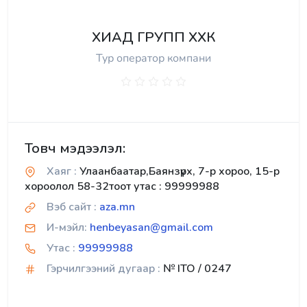
ХИАД ГРУПП ХХК
Тур оператор компани
Товч мэдээлэл:
Хаяг :
Улаанбаатар,Баянзүрх, 7-р хороо, 15-р
хороолол 58-32тоот утас : 99999988
Вэб сайт :
aza.mn
И-мэйл:
henbeyasan@gmail.com
Утас :
99999988
Гэрчилгээний дугаар :
№ ITO / 0247