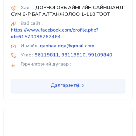
Хаяг :
ДОРНОГОВЬ АЙМГИЙН САЙНШАНД
СУМ 6-Р БАГ АЛТАНЖОЛОО 1-110 ТООТ
Вэб сайт :
https://www.facebook.com/profile.php?
id=61570096762464
И-мэйл:
ganbaa.dga@gmail.com
Утас :
96119811, 98119810, 99109840
Гэрчилгээний дугаар :
Дэлгэрэнгүй