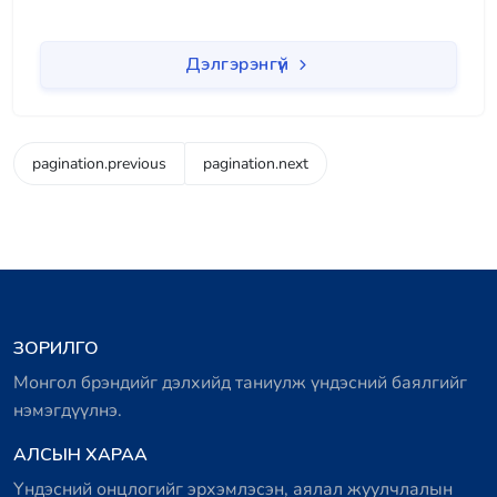
Дэлгэрэнгүй
pagination.previous
pagination.next
ЗОРИЛГО
Монгол брэндийг дэлхийд таниулж үндэсний баялгийг
нэмэгдүүлнэ.
АЛСЫН ХАРАА
Үндэсний онцлогийг эрхэмлэсэн, аялал жуулчлалын