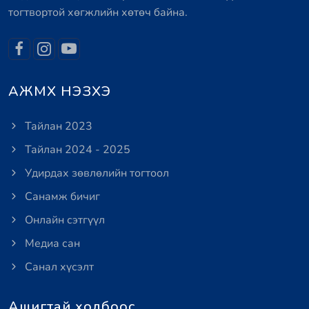
тогтвортой хөгжлийн хөтөч байна.
АЖМХ НЭЗХЭ
Тайлан 2023
Тайлан 2024 - 2025
Удирдах зөвлөлийн тогтоол
Санамж бичиг
Онлайн сэтгүүл
Медиа сан
Санал хүсэлт
Ашигтай холбоос