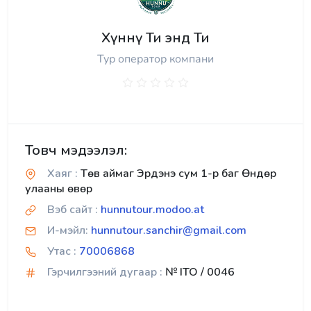
Хүннү Ти энд Ти
Тур оператор компани
Товч мэдээлэл:
Хаяг :
Төв аймаг Эрдэнэ сум 1-р баг Өндөр
улааны өвөр
Вэб сайт :
hunnutour.modoo.at
И-мэйл:
hunnutour.sanchir@gmail.com
Утас :
70006868
Гэрчилгээний дугаар :
№ ITO / 0046