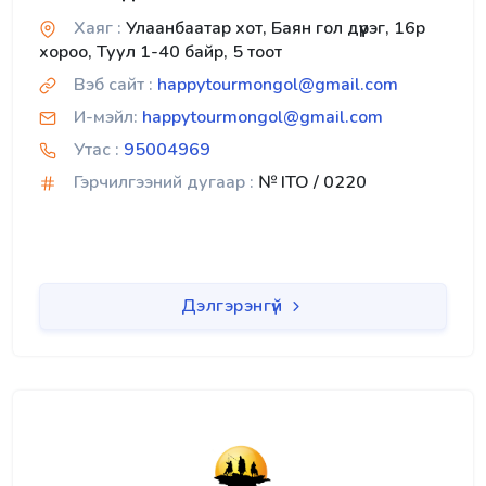
Хаяг :
Улаанбаатар хот, Баян гол дүүрэг, 16р
хороо, Туул 1-40 байр, 5 тоот
Вэб сайт :
happytourmongol@gmail.com
И-мэйл:
happytourmongol@gmail.com
Утас :
95004969
Гэрчилгээний дугаар :
№ ITO / 0220
Дэлгэрэнгүй