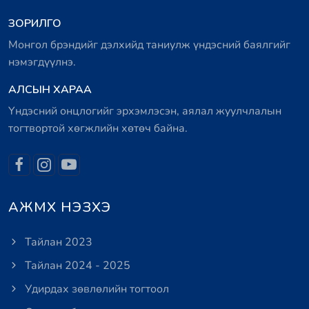
ЗОРИЛГО
Монгол брэндийг дэлхийд таниулж үндэсний баялгийг
нэмэгдүүлнэ.
АЛСЫН ХАРАА
Үндэсний онцлогийг эрхэмлэсэн, аялал жуулчлалын
тогтвортой хөгжлийн хөтөч байна.
АЖМХ НЭЗХЭ
Тайлан 2023
Тайлан 2024 - 2025
Удирдах зөвлөлийн тогтоол