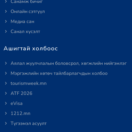
Санамж бичиг
Онлайн сэтгүүл
Медиа сан
Санал хүсэлт
Ашигтай холбоос
Аялал жуулчлалын боловсрол, хөгжлийн нийгэмлэг
Мэргэжлийн хөтөч тайлбарлагчдын холбоо
tourismweek.mn
ATF 2026
eVisa
1212.mn
Түгээмэл асуулт