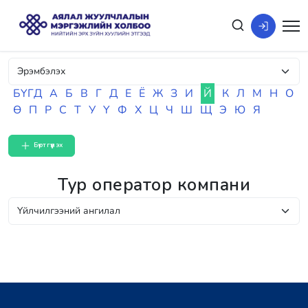
БҮГД
А
Б
В
Г
Д
Е
Ё
Ж
З
И
Й
К
Л
М
Н
О
Ө
П
Р
С
Т
У
Ү
Ф
Х
Ц
Ч
Ш
Щ
Э
Ю
Я
Бүртгүүлэх
Тур оператор компани