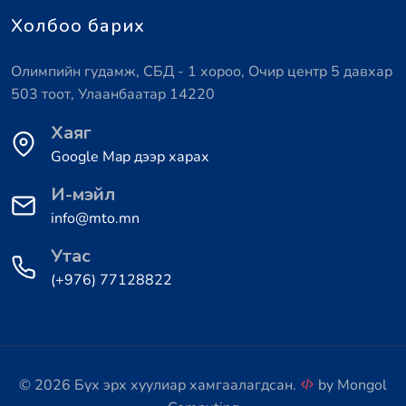
Холбоо барих
Олимпийн гудамж, СБД - 1 хороо, Очир центр 5 давхар
503 тоот, Улаанбаатар 14220
Хаяг
Google Map дээр харах
И-мэйл
info@mto.mn
Утас
(+976) 77128822
© 2026 Бүх эрх хуулиар хамгаалагдсан.
by
Mongol