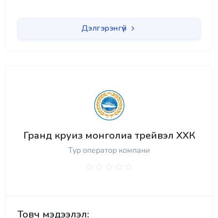
Дэлгэрэнгүй
Гранд круиз монголиа трейвэл ХХК
Тур оператор компани
Товч мэдээлэл: