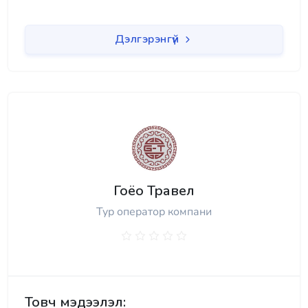
Дэлгэрэнгүй
Гоёо Травел
Тур оператор компани
Товч мэдээлэл: