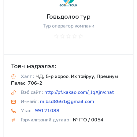
Говьдолоо тур
Тур оператор компани
Товч мэдээлэл:
Хаяг :
ЧД, 5-р хороо, Их тойруу, Премиум
Палас, 706-2
Вэб сайт :
http://pf.kakao.com/_JqXjn/chat
И-мэйл:
m.bsd8661@gmail.com
Утас :
99121088
Гэрчилгээний дугаар :
№ ITO / 0054