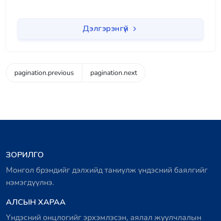
Дэлгэрэнгүй
pagination.previous
pagination.next
ЗОРИЛГО
Монгол брэндийг дэлхийд таниулж үндэсний баялгийг
нэмэгдүүлнэ.
АЛСЫН ХАРАА
Үндэсний онцлогийг эрхэмлэсэн, аялал жуулчлалын