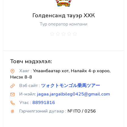
Голденсанд тауэр ХХК
Тур оператор компани
Товч мэдээлэл:
Хаяг :
Улаанбаатар хот, Налайх 4-р хороо,
Нисэх 8-8
Вэб сайт :
ツォクトモンゴル乗馬ツアー
И-мэйл:
jagaa.jargalbileg0425@gmail.com
Утас :
88991816
Гэрчилгээний дугаар :
№ ITO / 0256