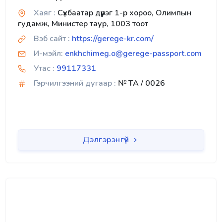
Хаяг :
Сүхбаатар дүүрэг 1-р хороо, Олимпын
гудамж, Министер таур, 1003 тоот
Вэб сайт :
https://gerege-kr.com/
И-мэйл:
enkhchimeg.o@gerege-passport.com
Утас :
99117331
Гэрчилгээний дугаар :
№ TA / 0026
Дэлгэрэнгүй