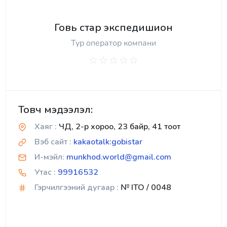
Говь стар экспедишион
Тур оператор компани
Товч мэдээлэл:
Хаяг :
ЧД, 2-р хороо, 23 байр, 41 тоот
Вэб сайт :
kakaotalk:gobistar
И-мэйл:
munkhod.world@gmail.com
Утас :
99916532
Гэрчилгээний дугаар :
№ ITO / 0048