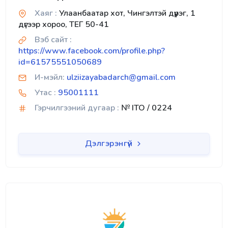
Хаяг :
Улаанбаатар хот, Чингэлтэй дүүрэг, 1
дүгээр хороо, ТЕГ 50-41
Вэб сайт :
https://www.facebook.com/profile.php?
id=61575551050689
И-мэйл:
ulziizayabadarch@gmail.com
Утас :
95001111
Гэрчилгээний дугаар :
№ ITO / 0224
Дэлгэрэнгүй