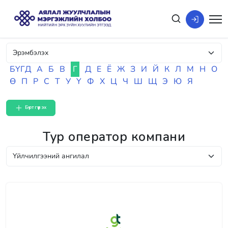
БҮГД
А
Б
В
Г
Д
Е
Ё
Ж
З
И
Й
К
Л
М
Н
О
Ө
П
Р
С
Т
У
Ү
Ф
Х
Ц
Ч
Ш
Щ
Э
Ю
Я
Бүртгүүлэх
Тур оператор компани