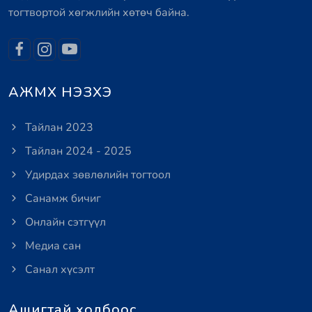
тогтвортой хөгжлийн хөтөч байна.
АЖМХ НЭЗХЭ
Тайлан 2023
Тайлан 2024 - 2025
Удирдах зөвлөлийн тогтоол
Санамж бичиг
Онлайн сэтгүүл
Медиа сан
Санал хүсэлт
Ашигтай холбоос