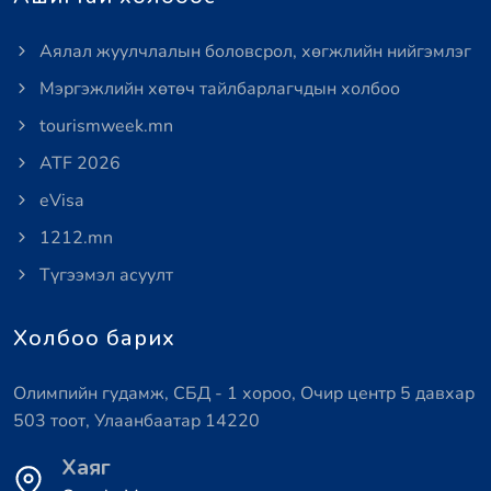
Аялал жуулчлалын боловсрол, хөгжлийн нийгэмлэг
Мэргэжлийн хөтөч тайлбарлагчдын холбоо
tourismweek.mn
ATF 2026
eVisa
1212.mn
Түгээмэл асуулт
Холбоо барих
Олимпийн гудамж, СБД - 1 хороо, Очир центр 5 давхар
503 тоот, Улаанбаатар 14220
Хаяг