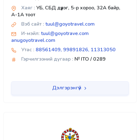
Хаяг :
УБ, СБД дүүрэг, 5-р хороо, 32А байр,
А-1А тоот
Вэб сайт :
tuul@goyotravel.com
И-мэйл:
tuul@goyotrave.com
anugoyotravel.com
Утас :
88561409, 99891826, 11313050
Гэрчилгээний дугаар :
№ ITO / 0289
Дэлгэрэнгүй