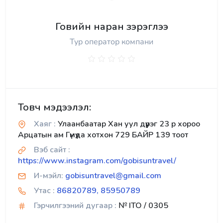
Говийн наран зэрэглээ
Тур оператор компани
Товч мэдээлэл:
Хаяг :
Улаанбаатар Хан уул дүүрэг 23 р хороо
Арцатын ам Гүмүда хотхон 729 БАЙР 139 тоот
Вэб сайт :
https://www.instagram.com/gobisuntravel/
И-мэйл:
gobisuntravel@gmail.com
Утас :
86820789, 85950789
Гэрчилгээний дугаар :
№ ITO / 0305