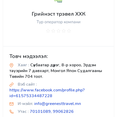
Грийнэст трэвел ХХК
Тур оператор компани
Товч мэдээлэл:
Хаяг :
Сүхбаатар дүүрэг, 8-р хороо, Эрдэм
тауэрийн 7 давхарт, Монгол Япон Судалгааны
Төвийн 704 тоот.
Вэб сайт :
https://www.facebook.com/profile.php?
id=61575334487228
И-мэйл:
info@greenesttravel.mn
Утас :
70101089, 99062826