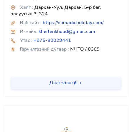
Хаяг :
Дархан-Уул, Дархан, 5-р баг,
залуусын 3, 324
Вэб сайт :
https://nomadicholiday.com/
И-мэйл:
kherlenkhuud@gmail.com
Утас :
+976-80029441
Гэрчилгээний дугаар :
№ ITO / 0309
Дэлгэрэнгүй