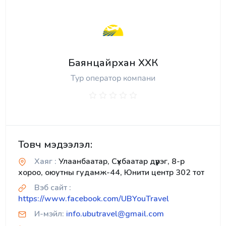
Баянцайрхан ХХК
Тур оператор компани
Товч мэдээлэл:
Хаяг :
Улаанбаатар, Сүхбаатар дүүрэг, 8-р
хороо, оюутны гудамж-44, Юнити центр 302 тот
Вэб сайт :
https://www.facebook.com/UBYouTravel
И-мэйл:
info.ubutravel@gmail.com