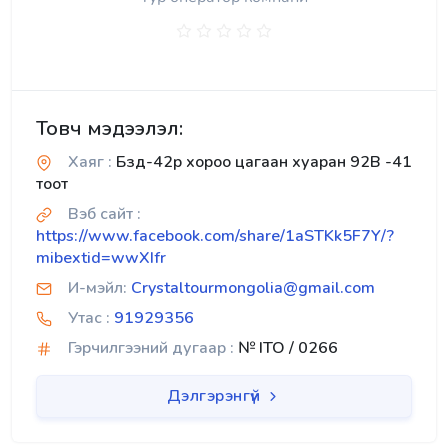
Товч мэдээлэл:
Хаяг :
Бзд-42р хороо цагаан хуаран 92В -41
тоот
Вэб сайт :
https://www.facebook.com/share/1aSTKk5F7Y/?
mibextid=wwXIfr
И-мэйл:
Crystaltourmongolia@gmail.com
Утас :
91929356
Гэрчилгээний дугаар :
№ ITO / 0266
Дэлгэрэнгүй