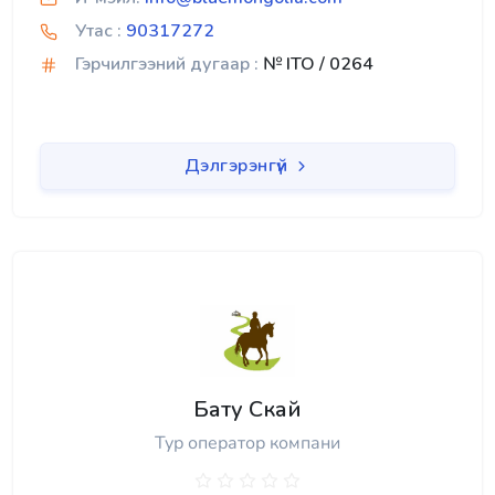
Утас :
90317272
Гэрчилгээний дугаар :
№ ITO / 0264
Дэлгэрэнгүй
Бату Скай
Тур оператор компани