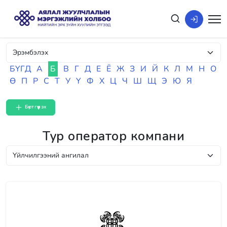
БҮГД
А
Б
В
Г
Д
Е
Ё
Ж
З
И
Й
К
Л
М
Н
О
Ө
П
Р
С
Т
У
Ү
Ф
Х
Ц
Ч
Ш
Щ
Э
Ю
Я
Бүртгүүлэх
Тур оператор компани