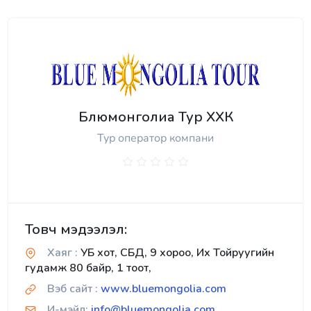
Блюмонголиа Тур ХХК
Тур оператор компани
Товч мэдээлэл:
Хаяг :
УБ хот, СБД, 9 хороо, Их Тойруугийн
гудамж 80 байр, 1 тоот,
Вэб сайт :
www.bluemongolia.com
И-мэйл:
info@bluemongolia.com