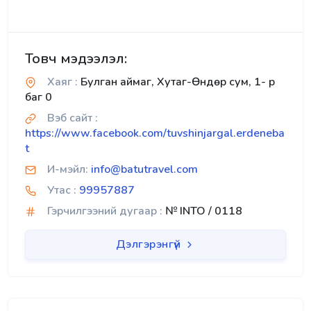
Товч мэдээлэл:
Хаяг :
Булган аймаг, Хутаг-Өндөр сум, 1- р
баг 0
Вэб сайт :
https://www.facebook.com/tuvshinjargal.erdeneba
t
И-мэйл:
info@batutravel.com
Утас :
99957887
Гэрчилгээний дугаар :
№ INTO / 0118
Дэлгэрэнгүй