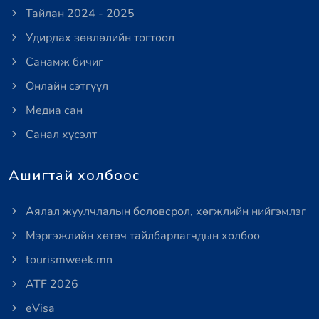
Тайлан 2024 - 2025
Удирдах зөвлөлийн тогтоол
Санамж бичиг
Онлайн сэтгүүл
Медиа сан
Санал хүсэлт
Ашигтай холбоос
Аялал жуулчлалын боловсрол, хөгжлийн нийгэмлэг
Мэргэжлийн хөтөч тайлбарлагчдын холбоо
tourismweek.mn
ATF 2026
eVisa