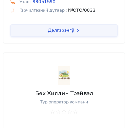
Утас :
99051590
Гэрчилгээний дугаар :
№OTO/0033
Дэлгэрэнгүй
Бөх Хиллин Трэйвэл
Тур оператор компани