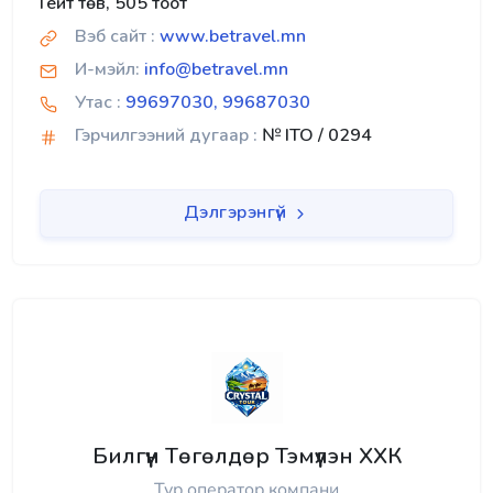
Гейт төв, 505 тоот
Вэб сайт :
www.betravel.mn
И-мэйл:
info@betravel.mn
Утас :
99697030, 99687030
Гэрчилгээний дугаар :
№ ITO / 0294
Дэлгэрэнгүй
Билгүүн Төгөлдөр Тэмүүлэн ХХК
Тур оператор компани