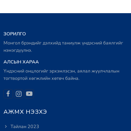
ЗОРИЛГО
Монгол брэндийг дэлхийд таниулж үндэсний баялгийг
нэмэгдүүлнэ.
АЛСЫН ХАРАА
Үндэсний онцлогийг эрхэмлэсэн, аялал жуулчлалын
тогтвортой хөгжлийн хөтөч байна.
АЖМХ НЭЗХЭ
Тайлан 2023