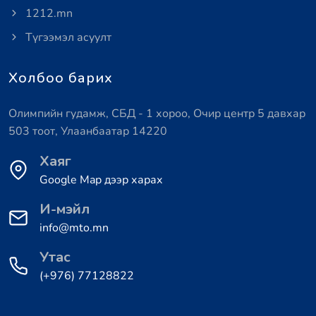
1212.mn
Түгээмэл асуулт
Холбоо барих
Олимпийн гудамж, СБД - 1 хороо, Очир центр 5 давхар
503 тоот, Улаанбаатар 14220
Хаяг
Google Map дээр харах
И-мэйл
info@mto.mn
Утас
(+976) 77128822