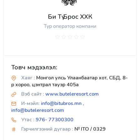
Би Тү Брос ХХК
Тур оператор компани
Товч мэдээлэл:
Хаяг :
Монгол улсь Улаанбаатар хот, СБД, 8-
р хороо, цэнтрал тауэр 405а
Вэб сайт :
www.buteleresort.com
И-мэйл:
info@bitubros.mn ,
info@buteleresort.com
Утас :
976- 77300300
Гэрчилгээний дугаар :
№ ITO / 0329