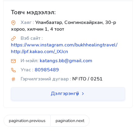
Товч мэдээлэл:
Хаяг :
Уланбаатар, Сонгинохайрхан, 30-р
хороо, хилчин 1, 4 тоот
Вэб сайт :
https://www.instagram.com/bukhhealingtravel/
http://pf.kakao.com/_IXJcn
И-мэйл:
katangs.bb@gmail.com
Утас :
80985489
Гэрчилгээний дугаар :
№ ITO / 0251
Дэлгэрэнгүй
pagination.previous
pagination.next