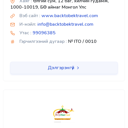
Хаяг :
Өлгий сум, 12 баг, хилчин гудамж,
1000-10019, БӨ аймаг Монгол Улс
Вэб сайт :
www.backtobektravel.com
И-мэйл:
info@backtobektravel.com
Утас :
99096385
Гэрчилгээний дугаар :
№ ITO / 0010
Дэлгэрэнгүй