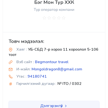
Бэг Мон Тур ХХК
Тур оператор компани
Товч мэдээлэл:
Хаяг :
УБ-СБД 7-р хороо 11 хороолол 5-106
тоот
Вэб сайт :
Begmontour travel
И-мэйл:
Mongoldragon8@gmail.com
Утас :
94180741
Гэрчилгээний дугаар :
№ ITO / 0302
Дэлгэрэнгүй