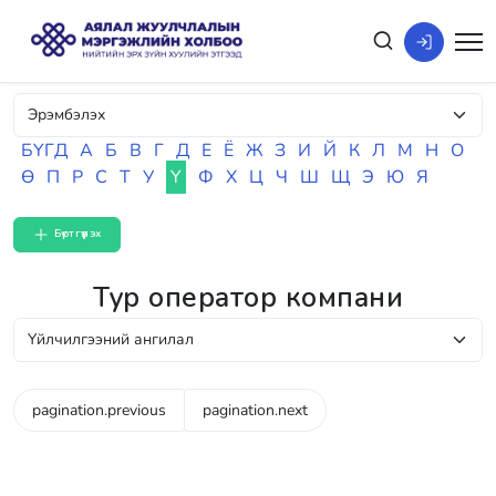
БҮГД
А
Б
В
Г
Д
Е
Ё
Ж
З
И
Й
К
Л
М
Н
О
Ө
П
Р
С
Т
У
Ү
Ф
Х
Ц
Ч
Ш
Щ
Э
Ю
Я
Бүртгүүлэх
Тур оператор компани
pagination.previous
pagination.next