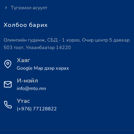
Түгээмэл асуулт
Холбоо барих
Олимпийн гудамж, СБД - 1 хороо, Очир центр 5 давхар
503 тоот, Улаанбаатар 14220
Хаяг
Google Map дээр харах
И-мэйл
info@mto.mn
Утас
(+976) 77128822