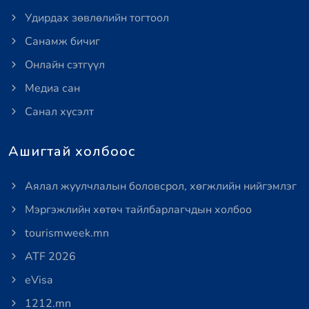
Удирдах зөвлөлийн тогтоол
Санамж бичиг
Онлайн сэтгүүл
Медиа сан
Санал хүсэлт
Ашигтай холбоос
Аялал жуулчлалын боловсрол, хөгжлийн нийгэмлэг
Мэргэжлийн хөтөч тайлбарлагчдын холбоо
tourismweek.mn
ATF 2026
eVisa
1212.mn