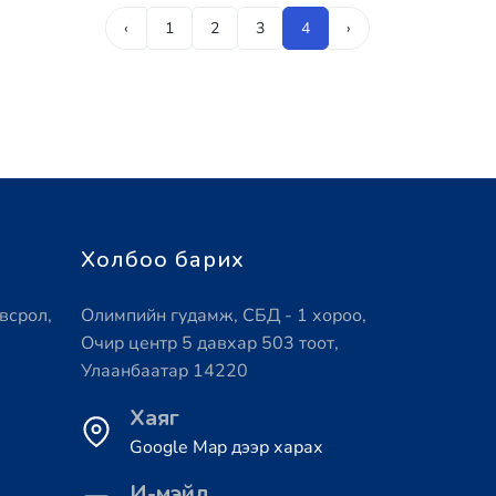
‹
1
2
3
4
›
Холбоо барих
всрол,
Олимпийн гудамж, СБД - 1 хороо,
Очир центр 5 давхар 503 тоот,
Улаанбаатар 14220
Хаяг
Google Map дээр харах
И-мэйл