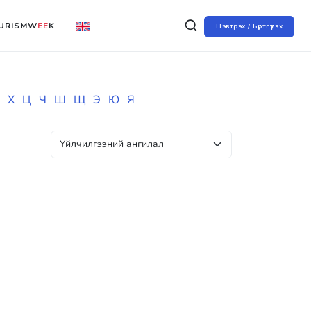
URISMW
EE
K
Нэвтрэх / Бүртгүүлэх
Х
Ц
Ч
Ш
Щ
Э
Ю
Я