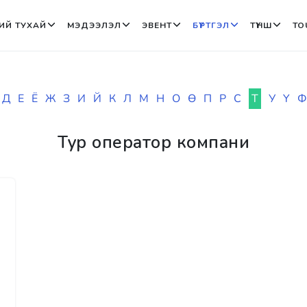
ИЙ ТУХАЙ
МЭДЭЭЛЭЛ
ЭВЕНТ
БҮРТГЭЛ
ТҮНШ
TO
Д
Е
Ё
Ж
З
И
Й
К
Л
М
Н
О
Ө
П
Р
С
Т
У
Ү
Ф
Тур оператор компани