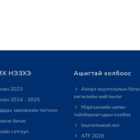
Х НЭЗХЭ
Ашигтай холбоос
лан 2023
Аялал жуулчлалын боло
хөгжлийн нийгэмлэг
лан 2024 - 2025
Мэргэжлийн хөтөч
рдах зөвлөлийн тогтоол
тайлбарлагчдын холбоо
амж бичиг
tourismweek.mn
айн сэтгүүл
ATF 2026