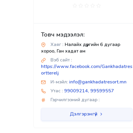
Товч мэдээлэл:
Хаяг :
Налайх дүүргийн 6 дугаар
хороо, Ган хадат ам
Вэб сайт :
https://www.facebook.com/Gankhadatres
ortterelj
И-мэйл:
info@gankhadatresort.mn
Утас :
99009214, 99599557
Гэрчилгээний дугаар :
Дэлгэрэнгүй