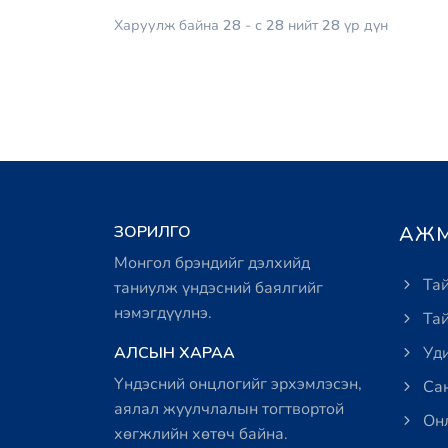
Харуулж байна
28
- с
28
нийт
28
үр дүн
ЗОРИЛГО
АЖМ
Монгол брэндийг дэлхийд
Тай
таниулж үндэсний баялгийг
нэмэгдүүлнэ.
Тай
АЛСЫН ХАРАА
Уди
Үндэсний онцлогийг эрхэмлэсэн,
Сан
аялал жуулчлалын тогтвортой
Онл
хөгжлийн хөтөч байна.