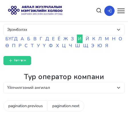
БҮГД
А
Б
В
Г
Д
Е
Ё
Ж
З
И
Й
К
Л
М
Н
О
Ө
П
Р
С
Т
У
Ү
Ф
Х
Ц
Ч
Ш
Щ
Э
Ю
Я
Бүртгүүлэх
Тур оператор компани
pagination.previous
pagination.next