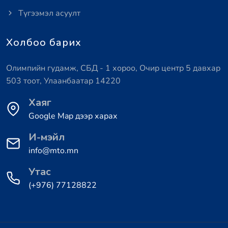
Түгээмэл асуулт
Холбоо барих
Олимпийн гудамж, СБД - 1 хороо, Очир центр 5 давхар
503 тоот, Улаанбаатар 14220
Хаяг
Google Map дээр харах
И-мэйл
info@mto.mn
Утас
(+976) 77128822