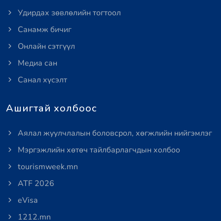
Удирдах зөвлөлийн тогтоол
Санамж бичиг
Онлайн сэтгүүл
Медиа сан
Санал хүсэлт
Ашигтай холбоос
Аялал жуулчлалын боловсрол, хөгжлийн нийгэмлэг
Мэргэжлийн хөтөч тайлбарлагчдын холбоо
tourismweek.mn
ATF 2026
eVisa
1212.mn