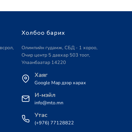
Холбоо барих
всрол,
Олимпийн гудамж, СБД - 1 хороо,
Очир центр 5 давхар 503 тоот,
Улаанбаатар 14220
Хаяг
Google Map дээр харах
И-мэйл
info@mto.mn
Утас
(+976) 77128822