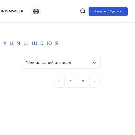
URISMW
EE
K
Нэвтрэх / Бүртгүүлэх
Х
Ц
Ч
Ш
Щ
Э
Ю
Я
‹
1
2
›