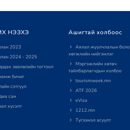
Х НЭЗХЭ
Ашигтай холбоос
лан 2023
Аялал жуулчлалын боло
хөгжлийн нийгэмлэг
лан 2024 - 2025
Мэргэжлийн хөтөч
рдах зөвлөлийн тогтоол
тайлбарлагчдын холбоо
амж бичиг
tourismweek.mn
айн сэтгүүл
ATF 2026
иа сан
eVisa
ал хүсэлт
1212.mn
Түгээмэл асуулт