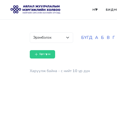
НҮҮР
БИДН
БҮГД
А
Б
В
Г
Бүртгүүлэх
Харуулж байна
- с
нийт
10
үр дүн