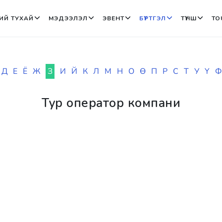
ИЙ ТУХАЙ
МЭДЭЭЛЭЛ
ЭВЕНТ
БҮРТГЭЛ
ТҮНШ
TO
Д
Е
Ё
Ж
З
И
Й
К
Л
М
Н
О
Ө
П
Р
С
Т
У
Ү
Ф
Тур оператор компани