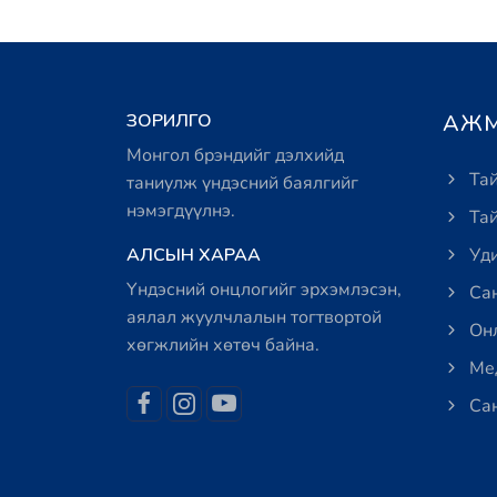
ЗОРИЛГО
АЖМ
Монгол брэндийг дэлхийд
Тай
таниулж үндэсний баялгийг
нэмэгдүүлнэ.
Тай
АЛСЫН ХАРАА
Уди
Үндэсний онцлогийг эрхэмлэсэн,
Сан
аялал жуулчлалын тогтвортой
Онл
хөгжлийн хөтөч байна.
Мед
Сан