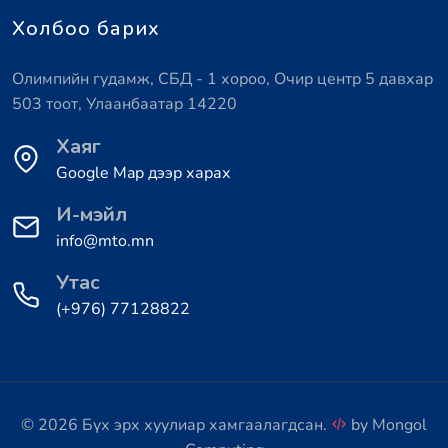
Холбоо барих
Олимпийн гудамж, СБД - 1 хороо, Очир центр 5 давхар
503 тоот, Улаанбаатар 14220
Хаяг
Google Map дээр харах
И-мэйл
info@mto.mn
Утас
(+976) 77128822
© 2026 Бүх эрх хуулиар хамгаалагдсан.
by
Mongol