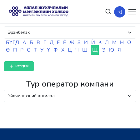
БҮГД
А
Б
В
Г
Д
Е
Ё
Ж
З
И
Й
К
Л
М
Н
О
Ө
П
Р
С
Т
У
Ү
Ф
Х
Ц
Ч
Ш
Щ
Э
Ю
Я
Бүртгүүлэх
Тур оператор компани