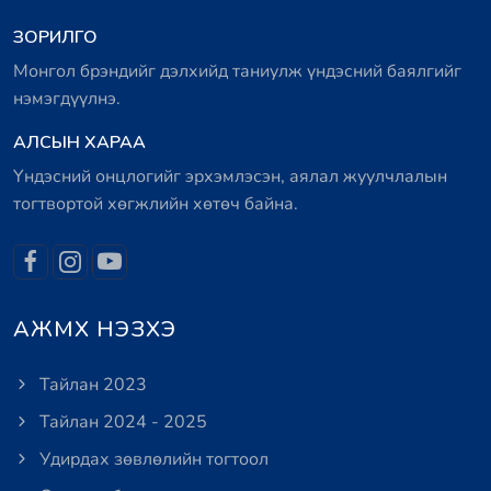
ЗОРИЛГО
Монгол брэндийг дэлхийд таниулж үндэсний баялгийг
нэмэгдүүлнэ.
АЛСЫН ХАРАА
Үндэсний онцлогийг эрхэмлэсэн, аялал жуулчлалын
тогтвортой хөгжлийн хөтөч байна.
АЖМХ НЭЗХЭ
Тайлан 2023
Тайлан 2024 - 2025
Удирдах зөвлөлийн тогтоол