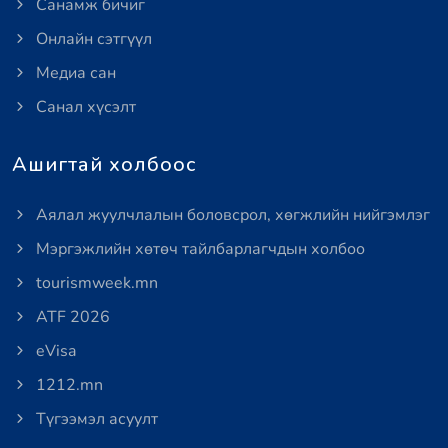
Санамж бичиг
Онлайн сэтгүүл
Медиа сан
Санал хүсэлт
Ашигтай холбоос
Аялал жуулчлалын боловсрол, хөгжлийн нийгэмлэг
Мэргэжлийн хөтөч тайлбарлагчдын холбоо
tourismweek.mn
ATF 2026
eVisa
1212.mn
Түгээмэл асуулт