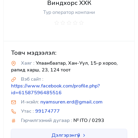
Виндхорс ХХК
Тур оператор компани
Товч мэдээлэл:
Хаяг :
Улаанбаатар, Хан-Уул, 15-р хороо,
рапид харш, 23, 124 тоот
Вэб сайт :
https://www.facebook.com/profile.php?
id=61587596485516
И-мэйл:
nyamsuren.erd@gmail.com
Утас :
99174777
Гэрчилгээний дугаар :
№ ITO / 0293
Дэлгэрэнгүй