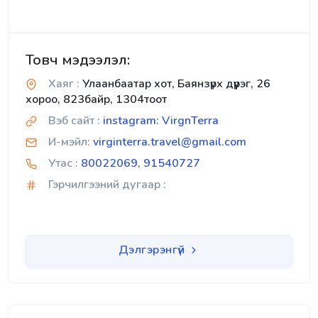
Товч мэдээлэл:
Хаяг :
Улаанбаатар хот, Баянзүрх дүүрэг, 26
хороо, 823байр, 1304тоот
Вэб сайт :
instagram: VirgnTerra
И-мэйл:
virginterra.travel@gmail.com
Утас :
80022069, 91540727
Гэрчилгээний дугаар :
Дэлгэрэнгүй