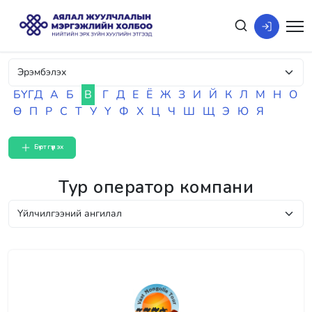
БҮГД
А
Б
В
Г
Д
Е
Ё
Ж
З
И
Й
К
Л
М
Н
О
Ө
П
Р
С
Т
У
Ү
Ф
Х
Ц
Ч
Ш
Щ
Э
Ю
Я
Бүртгүүлэх
Тур оператор компани