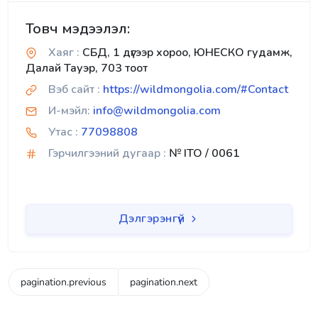
Товч мэдээлэл:
Хаяг :
СБД, 1 дүгээр хороо, ЮНЕСКО гудамж,
Далай Тауэр, 703 тоот
Вэб сайт :
https://wildmongolia.com/#Contact
И-мэйл:
info@wildmongolia.com
Утас :
77098808
Гэрчилгээний дугаар :
№ ITO / 0061
Дэлгэрэнгүй
pagination.previous
pagination.next