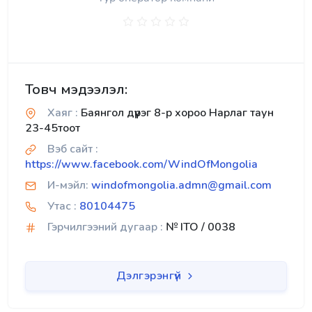
Товч мэдээлэл:
Хаяг :
Баянгол дүүрэг 8-р хороо Нарлаг таун
23-45тоот
Вэб сайт :
https://www.facebook.com/WindOfMongolia
И-мэйл:
windofmongolia.admn@gmail.com
Утас :
80104475
Гэрчилгээний дугаар :
№ ITO / 0038
Дэлгэрэнгүй