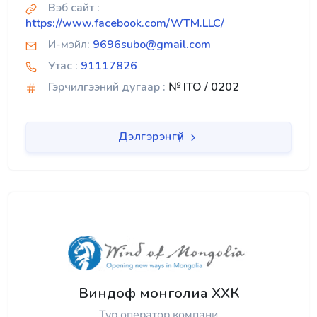
Вэб сайт :
https://www.facebook.com/WTM.LLC/
И-мэйл:
9696subo@gmail.com
Утас :
91117826
Гэрчилгээний дугаар :
№ ITO / 0202
Дэлгэрэнгүй
Виндоф монголиа ХХК
Тур оператор компани