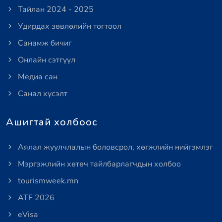
Тайлан 2024 - 2025
Удирдах зөвлөлийн тогтоол
Санамж бичиг
Онлайн сэтгүүл
Медиа сан
Санал хүсэлт
Ашигтай холбоос
Аялал жуулчлалын боловсрол, хөгжлийн нийгэмлэг
Мэргэжлийн хөтөч тайлбарлагчдын холбоо
tourismweek.mn
ATF 2026
eVisa