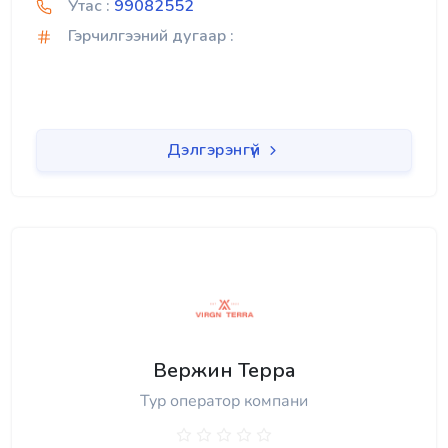
Утас :
99082552
Гэрчилгээний дугаар :
Дэлгэрэнгүй
Вержин Терра
Тур оператор компани