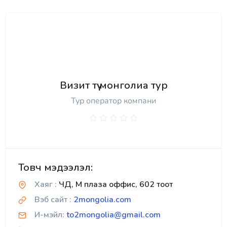
Визит түү монголиа тур
Тур оператор компани
Товч мэдээлэл:
Хаяг :
ЧД, М плаза оффис, 602 тоот
Вэб сайт :
2mongolia.com
И-мэйл:
to2mongolia@gmail.com