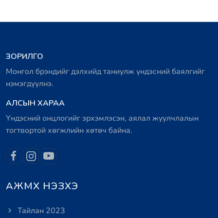
ЗОРИЛГО
Монгол брэндийг дэлхийд таниулж үндэсний баялгийг
нэмэгдүүлнэ.
АЛСЫН ХАРАА
Үндэсний онцлогийг эрхэмлэсэн, аялал жуулчлалын
тогтвортой хөгжлийн хөтөч байна.
АЖМХ НЭЗХЭ
Тайлан 2023