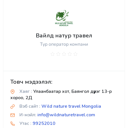
Вайлд натур травел
Тур оператор компани
Товч мэдээлэл:
Хаяг :
Улаанбаатар хот, Баянгол дүүрэг 13-р
хороо, 2Д
Вэб сайт :
Wild nature travel Mongolia
И-мэйл:
info@wildnaturetravel.com
Утас :
99252010