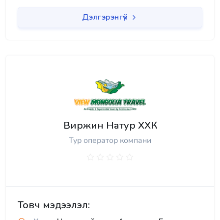
Дэлгэрэнгүй
Виржин Натур ХХК
Тур оператор компани
Товч мэдээлэл: