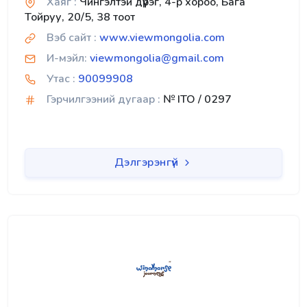
Хаяг :
Чингэлтэй дүүрэг, 4-р хороо, Бага
Тойруу, 20/5, 38 тоот
Вэб сайт :
www.viewmongolia.com
И-мэйл:
viewmongolia@gmail.com
Утас :
90099908
Гэрчилгээний дугаар :
№ ITO / 0297
Дэлгэрэнгүй