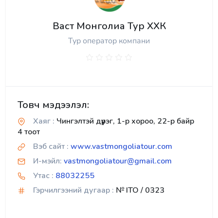
Васт Монголиа Тур ХХК
Тур оператор компани
Товч мэдээлэл:
Хаяг :
Чингэлтэй дүүрэг, 1-р хороо, 22-р байр
4 тоот
Вэб сайт :
www.vastmongoliatour.com
И-мэйл:
vastmongoliatour@gmail.com
Утас :
88032255
Гэрчилгээний дугаар :
№ ITO / 0323