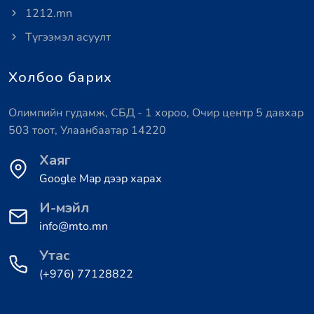
1212.mn
Түгээмэл асуулт
Холбоо барих
Олимпийн гудамж, СБД - 1 хороо, Очир центр 5 давхар
503 тоот, Улаанбаатар 14220
Хаяг
Google Map дээр харах
И-мэйл
info@mto.mn
Утас
(+976) 77128822