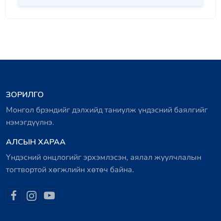
ЗОРИЛГО
Монгол брэндийг дэлхийд таниулж үндэсний баялгийг
нэмэгдүүлнэ.
АЛСЫН ХАРАА
Үндэсний онцлогийг эрхэмлэсэн, аялал жуулчлалын
тогтвортой хөгжлийн хөтөч байна.