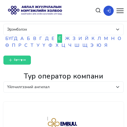
БҮГД
А
Б
В
Г
Д
Е
Ё
Ж
З
И
Й
К
Л
М
Н
О
Ө
П
Р
С
Т
У
Ү
Ф
Х
Ц
Ч
Ш
Щ
Э
Ю
Я
Бүртгүүлэх
Тур оператор компани