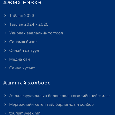
АЖМХ НЭЗХЭ
Тайлан 2023
Тайлан 2024 - 2025
Удирдах зөвлөлийн тогтоол
Санамж бичиг
Онлайн сэтгүүл
Медиа сан
Санал хүсэлт
Ашигтай холбоос
Аялал жуулчлалын боловсрол, хөгжлийн нийгэмлэг
Мэргэжлийн хөтөч тайлбарлагчдын холбоо
tourismweek.mn