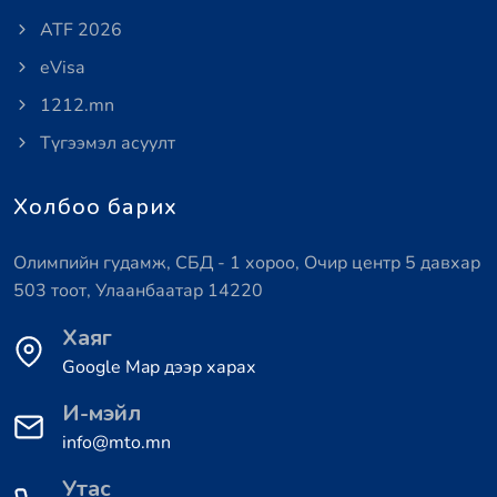
ATF 2026
eVisa
1212.mn
Түгээмэл асуулт
Холбоо барих
Олимпийн гудамж, СБД - 1 хороо, Очир центр 5 давхар
503 тоот, Улаанбаатар 14220
Хаяг
Google Map дээр харах
И-мэйл
info@mto.mn
Утас