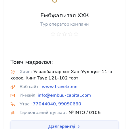
Ембүү капитал ХХК
Тур оператор компани
Товч мэдээлэл:
Хаяг :
Улаанбаатар хот Хан-Уул дүүрэг 11-р
хороо, Кинг Таур 121-102 тоот
Вэб сайт :
www.travelx.mn
И-мэйл:
info@embuu-capital.com
Утас :
77044040, 99090660
Гэрчилгээний дугаар :
№ INTO / 0105
Дэлгэрэнгүй