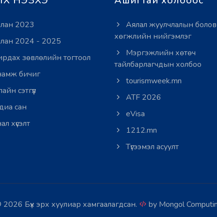
Х НЭЗХЭ
Ашигтай холбоос
лан 2023
Аялал жуулчлалын болов
хөгжлийн нийгэмлэг
лан 2024 - 2025
Мэргэжлийн хөтөч
рдах зөвлөлийн тогтоол
тайлбарлагчдын холбоо
амж бичиг
tourismweek.mn
айн сэтгүүл
ATF 2026
иа сан
eVisa
ал хүсэлт
1212.mn
Түгээмэл асуулт
 2026 Бүх эрх хуулиар хамгаалагдсан.
by
Mongol Computi