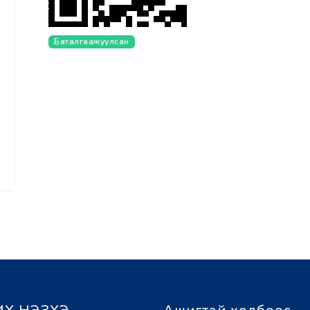
Баталгаажуулсан