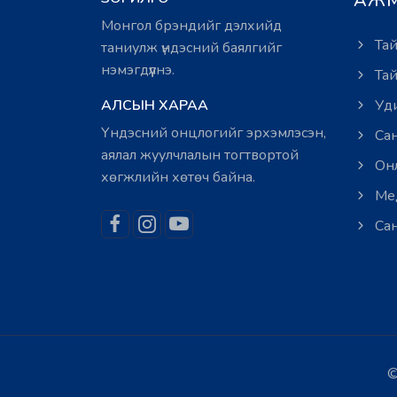
АЖМ
Монгол брэндийг дэлхийд
Тай
таниулж үндэсний баялгийг
нэмэгдүүлнэ.
Тай
АЛСЫН ХАРАА
Уди
Үндэсний онцлогийг эрхэмлэсэн,
Сан
аялал жуулчлалын тогтвортой
Онл
хөгжлийн хөтөч байна.
Мед
Сан
©