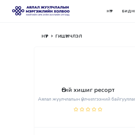
НҮҮР
БИДН
НҮҮР
ГИШҮҮНЧЛЭЛ
Өгий хишиг ресорт
Аялал жуулчлалын үйлчилгээний байгуулла