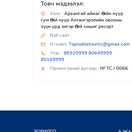
Товч мэдээлэл:
Хаяг :
Архангай аймаг Өгийн нуур
сум Өгий нуур Алтангэрэлийн овооны
зүүн урд энгэр Өгий хишиг ресорт
Вэб сайт :
И-мэйл:
Topnobletourllc@gmail.com
Утас :
86929999 80649999
80169999
Гэрчилгээний дугаар :
№ TC / 0066
ЗОРИЛГО