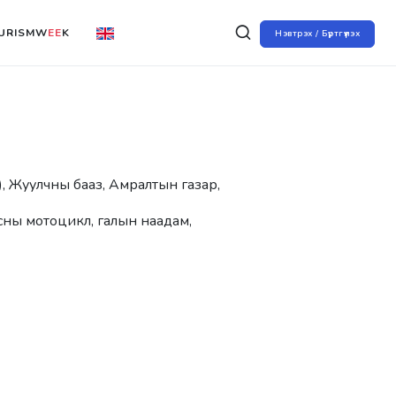
URISMW
EE
K
Нэвтрэх / Бүртгүүлэх
), Жуулчны бааз, Амралтын газар,
усны мотоцикл, галын наадам,