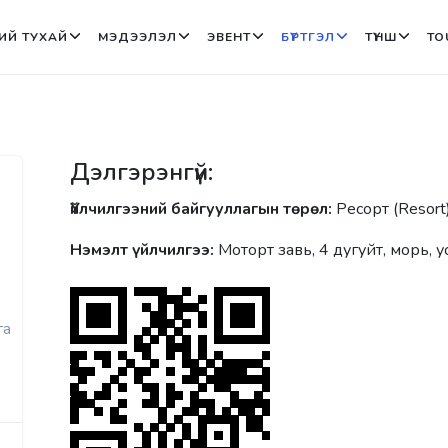
ИЙ ТУХАЙ
МЭДЭЭЛЭЛ
ЭВЕНТ
БҮРТГЭЛ
ТҮНШ
TO
Дэлгэрэнгүй:
Үйлчилгээний байгууллагын төрөл:
Ресорт (Resort
Нэмэлт үйлчилгээ:
Моторт завь, 4 дугуйт, морь, 
га