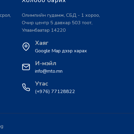
Холбоо барих
срол,
Олимпийн гудамж, СБД - 1 хороо,
Очир центр 5 давхар 503 тоот,
Улаанбаатар 14220
Хаяг
Google Map дээр харах
И-мэйл
info@mto.mn
Утас
(+976) 77128822
ng