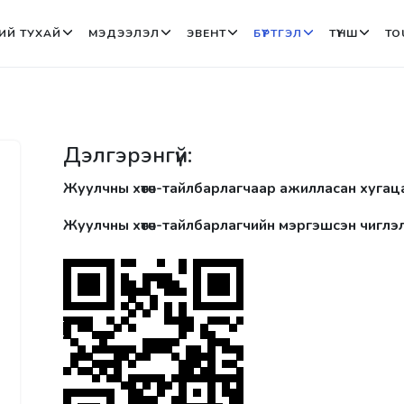
ИЙ ТУХАЙ
МЭДЭЭЛЭЛ
ЭВЕНТ
БҮРТГЭЛ
ТҮНШ
TO
Дэлгэрэнгүй:
Жуулчны хөтөч-тайлбарлагчаар ажилласан хугац
Жуулчны хөтөч-тайлбарлагчийн мэргэшсэн чиглэл