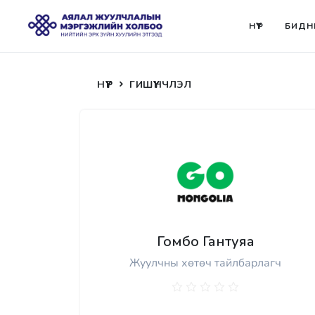
НҮҮР
БИДН
НҮҮР
ГИШҮҮНЧЛЭЛ
Гомбо Гантуяа
Жуулчны хөтөч тайлбарлагч