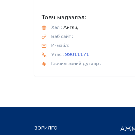
Товч мэдээлэл:
Хэл :
Англи,
Вэб сайт :
И-мэйл:
Утас :
99011171
Гэрчилгээний дугаар :
ЗОРИЛГО
АЖМ