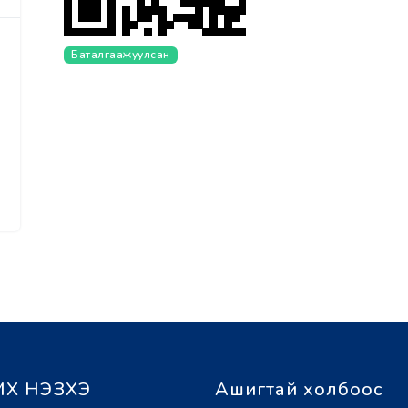
Баталгаажуулсан
Х НЭЗХЭ
Ашигтай холбоос