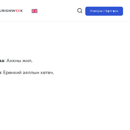
URISMW
EE
K
Нэвтрэх / Бүртгүүлэх
аа:
Анхны жил,
:
Ерөнхий аяллын хөтөч,