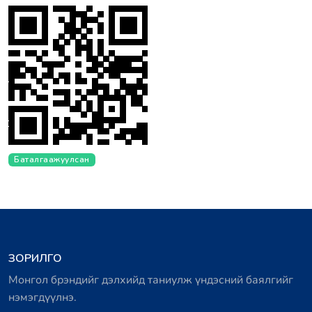
Баталгаажуулсан
ЗОРИЛГО
Монгол брэндийг дэлхийд таниулж үндэсний баялгийг
нэмэгдүүлнэ.