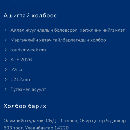
Ашигтай холбоос
Аялал жуулчлалын боловсрол, хөгжлийн нийгэмлэг
Мэргэжлийн хөтөч тайлбарлагчдын холбоо
tourismweek.mn
ATF 2026
eVisa
1212.mn
Түгээмэл асуулт
Холбоо барих
Олимпийн гудамж, СБД - 1 хороо, Очир центр 5 давхар
503 тоот, Улаанбаатар 14220