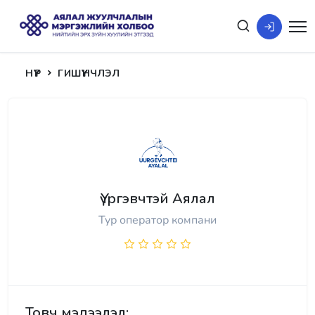
НҮҮР
ГИШҮҮНЧЛЭЛ
Үүргэвчтэй Аялал
Тур оператор компани
Товч мэдээлэл: