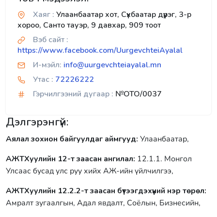
Хаяг :
Улаанбаатар хот, Сүхбаатар дүүрэг, 3-р
хороо, Санто тауэр, 9 давхар, 909 тоот
Вэб сайт :
https://www.facebook.com/UurgevchteiAyalal
И-мэйл:
info@uurgevchteiayalal.mn
Утас :
72226222
Гэрчилгээний дугаар :
№OTO/0037
Дэлгэрэнгүй:
Аялал зохион байгуулдаг аймгууд:
Улаанбаатар,
АЖТХуулийн 12-т заасан ангилал:
12.1.1. Монгол
Улсаас бусад улс руу хийх АЖ-ийн үйлчилгээ,
АЖТХуулийн 12.2.2-т заасан бүтээгдэхүүний нэр төрөл:
Амралт зугаалгын, Адал явдалт, Соёлын, Бизнесийн,