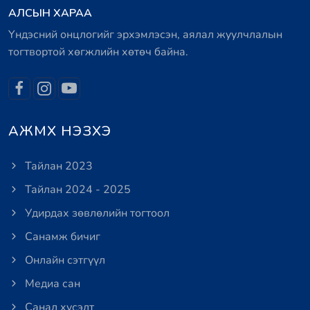
АЛСЫН ХАРАА
Үндэсний онцлогийг эрхэмлэсэн, аялал жуулчлалын
тогтвортой хөгжлийн хөтөч байна.
АЖМХ НЭЗХЭ
Тайлан 2023
Тайлан 2024 - 2025
Удирдах зөвлөлийн тогтоол
Санамж бичиг
Онлайн сэтгүүл
Медиа сан
Санал хүсэлт