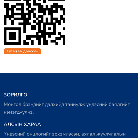
Хугацаа дууссан
ЗОРИЛГО
Монгол брэндийг дэлхийд таниулж үндэсний баялгийг
нэмэгдүүлнэ.
АЛСЫН ХАРАА
Үндэсний онцлогийг эрхэмлэсэн, аялал жуулчлалын