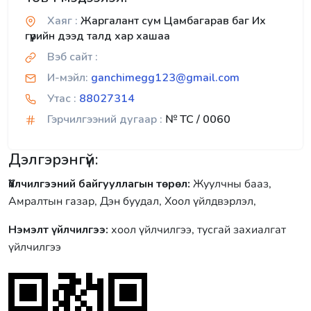
Хаяг :
Жаргалант сум Цамбагарав баг Их
гүүрийн дээд талд хар хашаа
Вэб сайт :
И-мэйл:
ganchimegg123@gmail.com
Утас :
88027314
Гэрчилгээний дугаар :
№ TC / 0060
Дэлгэрэнгүй:
Үйлчилгээний байгууллагын төрөл:
Жуулчны бааз,
Амралтын газар, Дэн буудал, Хоол үйлдвэрлэл,
Нэмэлт үйлчилгээ:
хоол үйлчилгээ, тусгай захиалгат
үйлчилгээ