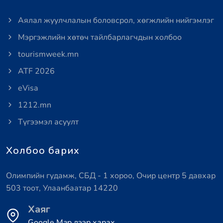
Аялал жуулчлалын боловсрол, хөгжлийн нийгэмлэг
Мэргэжлийн хөтөч тайлбарлагчдын холбоо
tourismweek.mn
ATF 2026
eVisa
1212.mn
Түгээмэл асуулт
Холбоо барих
Олимпийн гудамж, СБД - 1 хороо, Очир центр 5 давхар
503 тоот, Улаанбаатар 14220
Хаяг
Google Map дээр харах