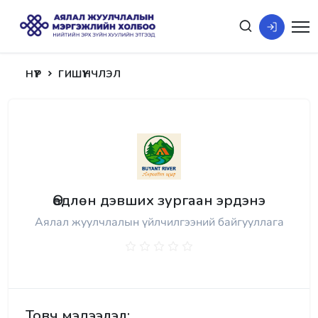
НҮҮР
ГИШҮҮНЧЛЭЛ
Өөдлөн дэвших зургаан эрдэнэ
Аялал жуулчлалын үйлчилгээний байгууллага
Товч мэдээлэл: