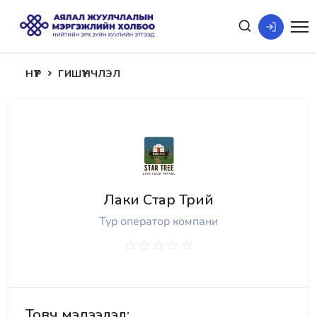
НҮҮР
ГИШҮҮНЧЛЭЛ
Лаки Стар Трий
Тур оператор компани
Товч мэдээлэл: