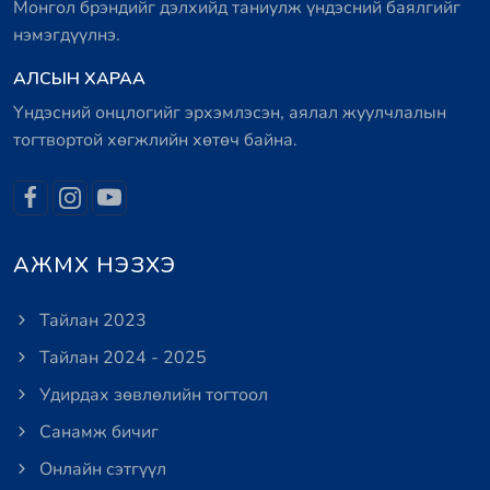
Монгол брэндийг дэлхийд таниулж үндэсний баялгийг
нэмэгдүүлнэ.
АЛСЫН ХАРАА
Үндэсний онцлогийг эрхэмлэсэн, аялал жуулчлалын
тогтвортой хөгжлийн хөтөч байна.
АЖМХ НЭЗХЭ
Тайлан 2023
Тайлан 2024 - 2025
Удирдах зөвлөлийн тогтоол
Санамж бичиг
Онлайн сэтгүүл