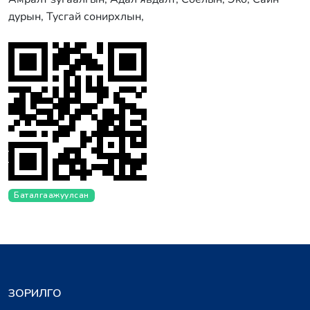
дурын, Тусгай сонирхлын,
Баталгаажуулсан
ЗОРИЛГО