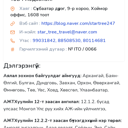
Хаяг :
Сүхбаатар дүүрэг, 9-р хороо, Хоймор
оффис, 1608 тоот
Вэб сайт :
https://blog.naver.com/startree247
И-мэйл:
star_tree_travel@naver.com
Утас :
99031842, 88508530, 80114681
Гэрчилгээний дугаар :
№ ITO / 0066
Дэлгэрэнгүй:
Аялал зохион байгуулдаг аймгууд:
Архангай, Баян-
Өлгий, Булган, Дундговь, Завхан, Орхон, Өвөрхангай,
Өмнөговь, Төв, Увс, Ховд, Хөвсгөл, Улаанбаатар,
АЖТХуулийн 12-т заасан ангилал:
12.1.2. бусад
улсаас Монгол Улс руу хийх АЖ-ийн үйлчилгээ,
АЖТХуулийн 12.2.2-т заасан бүтээгдэхүүний нэр төрөл:
Амралт зугаалгын, Адал явдалт, Соёлын, Эко, Сайн