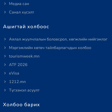
Медиа сан
Санал хүсэлт
Ашигтай холбоос
Аялал жуулчлалын боловсрол, хөгжлийн нийгэмлэг
Мэргэжлийн хөтөч тайлбарлагчдын холбоо
tourismweek.mn
ATF 2026
eVisa
1212.mn
Түгээмэл асуулт
Холбоо барих