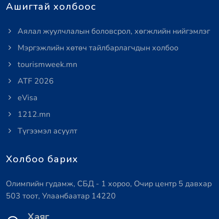
Ашигтай холбоос
Аялал жуулчлалын боловсрол, хөгжлийн нийгэмлэг
Мэргэжлийн хөтөч тайлбарлагчдын холбоо
tourismweek.mn
ATF 2026
eVisa
1212.mn
Түгээмэл асуулт
Холбоо барих
Олимпийн гудамж, СБД - 1 хороо, Очир центр 5 давхар
503 тоот, Улаанбаатар 14220
Хаяг