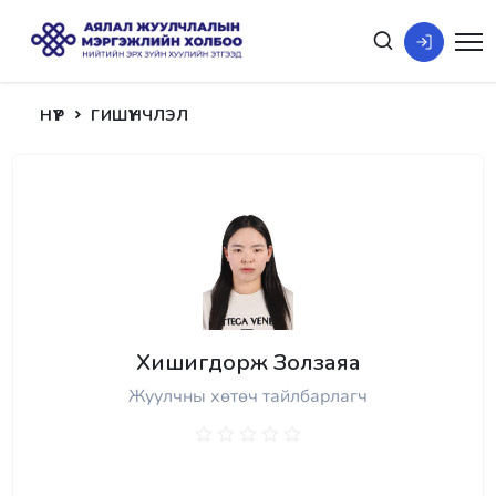
НҮҮР
ГИШҮҮНЧЛЭЛ
Хишигдорж Золзаяа
Жуулчны хөтөч тайлбарлагч