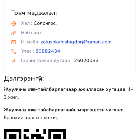
Товч мэдээлэл:
Хэл :
Солонгос,
Вэб сайт :
И-мэйл:
zolushkahishigdorj@gmail.com
Утас :
80882434
Гэрчилгээний дугаар :
25020033
Дэлгэрэнгүй:
Жуулчны хөтөч-тайлбарлагчаар ажилласан хугацаа:
1-
3 жил,
Жуулчны хөтөч-тайлбарлагчийн мэргэшсэн чиглэл:
Ерөнхий аяллын хөтөч,