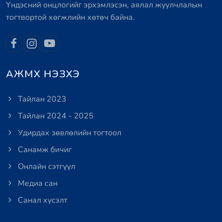
Үндэсний онцлогийг эрхэмлэсэн, аялал жуулчлалын
тогтвортой хөгжлийн хөтөч байна.
АЖМХ НЭЗХЭ
Тайлан 2023
Тайлан 2024 - 2025
Удирдах зөвлөлийн тогтоол
Санамж бичиг
Онлайн сэтгүүл
Медиа сан
Санал хүсэлт