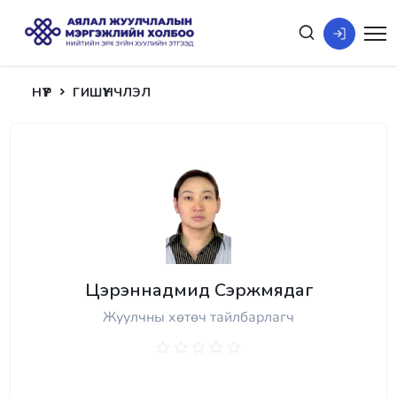
НҮҮР
ГИШҮҮНЧЛЭЛ
Цэрэннадмид Сэржмядаг
Жуулчны хөтөч тайлбарлагч