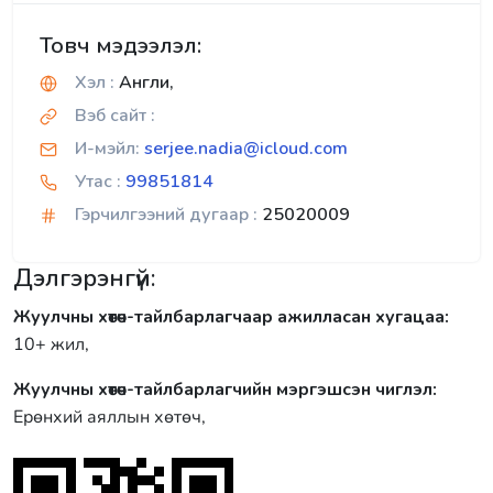
Товч мэдээлэл:
Хэл :
Англи,
Вэб сайт :
И-мэйл:
serjee.nadia@icloud.com
Утас :
99851814
Гэрчилгээний дугаар :
25020009
Дэлгэрэнгүй:
Жуулчны хөтөч-тайлбарлагчаар ажилласан хугацаа:
10+ жил,
Жуулчны хөтөч-тайлбарлагчийн мэргэшсэн чиглэл:
Ерөнхий аяллын хөтөч,