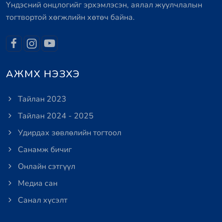
Үндэсний онцлогийг эрхэмлэсэн, аялал жуулчлалын
тогтвортой хөгжлийн хөтөч байна.
АЖМХ НЭЗХЭ
Тайлан 2023
Тайлан 2024 - 2025
Удирдах зөвлөлийн тогтоол
Санамж бичиг
Онлайн сэтгүүл
Медиа сан
Санал хүсэлт