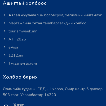
Ашигтай холбоос
Аялал жуулчлалын боловсрол, хөгжлийн нийгэмлэг
Мэргэжлийн хөтөч тайлбарлагчдын холбоо
tourismweek.mn
ATF 2026
eVisa
1212.mn
Түгээмэл асуулт
Холбоо барих
Олимпийн гудамж, СБД - 1 хороо, Очир центр 5 давхар
503 тоот, Улаанбаатар 14220
Хаяг