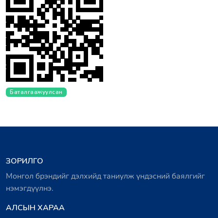
Баталгаажуулсан
ЗОРИЛГО
Монгол брэндийг дэлхийд таниулж үндэсний баялгийг
нэмэгдүүлнэ.
АЛСЫН ХАРАА